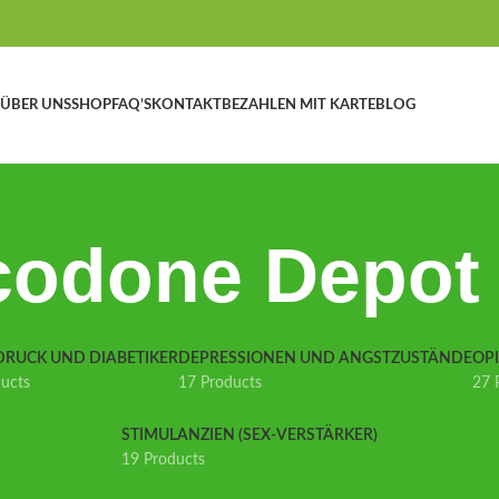
ÜBER UNS
SHOP
FAQ’S
KONTAKT
BEZAHLEN MIT KARTE
BLOG
codone Depot 
DRUCK UND DIABETIKER
DEPRESSIONEN UND ANGSTZUSTÄNDE
OP
ducts
17 Products
27 
STIMULANZIEN (SEX-VERSTÄRKER)
19 Products