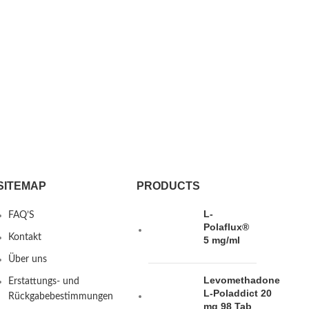
SITEMAP
PRODUCTS
L-
FAQ’S
Polaflux®
Kontakt
5 mg/ml
Über uns
Levomethadone
Erstattungs- und
L-Poladdict 20
Rückgabebestimmungen
mg 98 Tab