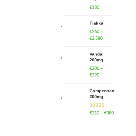
€
180
Flakka
€
260
–
€
2,580
Price
range:
€260
Vandal
through
200mg
€2,580
€
200
–
€
390
Price
range:
€200
Compensan
through
200mg
€390
€
210
–
€
380
Price
range:
€210
through