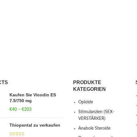
CTS
PRODUKTE
KATEGORIEN
Kaufen Sie Vicodin ES
7.5/750 mg
Opioide
€
40
–
€
203
Price range: €40
Stimulanzien (SEX-
through €203
VERSTÄRKER)
Thiopental zu verkaufen
Anabole Steroide