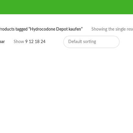
roducts tagged “Hydrocodone Depot kaufen”
Showing the single res
bar
Show
9
12
18
24