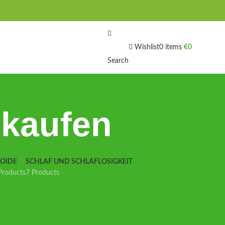
Wishlist
0
items
€
0
Search
kaufen
IOIDE
SCHLAF UND SCHLAFLOSIGKEIT
Products
7 Products