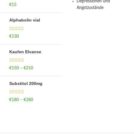
Depressionen und
€
15
Angstzustände
Alphabolin vial
€
130
Kaufen Elvanse
€
150
–
€
210
Price range: €150
through €210
Substitol 200mg
€
180
–
€
280
Price range: €180
through €280