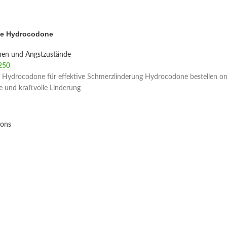
ie Hydrocodone
nen und Angstzustände
250
 Hydrocodone für effektive Schmerzlinderung Hydrocodone bestellen onl
le und kraftvolle Linderung
ions