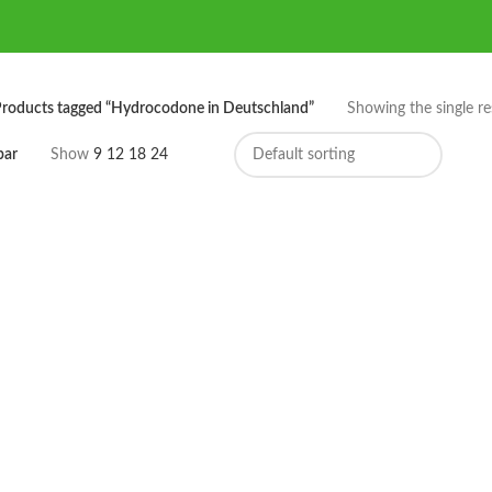
roducts tagged “Hydrocodone in Deutschland”
Showing the single re
bar
Show
9
12
18
24