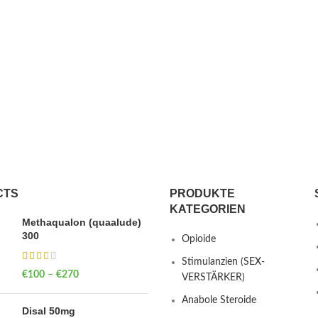
CTS
PRODUKTE
KATEGORIEN
Methaqualon (quaalude)
300
Opioide
Stimulanzien (SEX-
€
100
–
€
270
Price range: €100
VERSTÄRKER)
through €270
Anabole Steroide
Disal 50mg