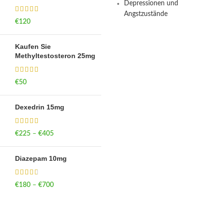
Depressionen und
Angstzustände
€
120
Kaufen Sie
Methyltestosteron 25mg
€
50
Dexedrin 15mg
€
225
–
€
405
Price range: €225
through €405
Diazepam 10mg
€
180
–
€
700
Price range: €180
through €700