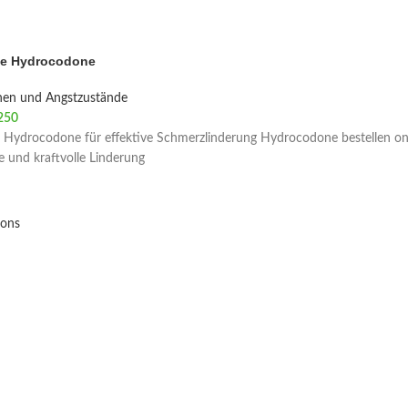
ie Hydrocodone
nen und Angstzustände
250
 Hydrocodone für effektive Schmerzlinderung Hydrocodone bestellen onl
le und kraftvolle Linderung
ions