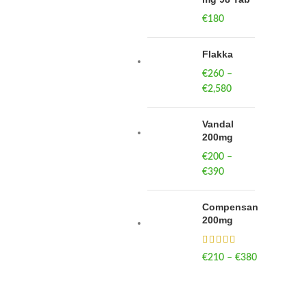
€
180
Flakka
€
260
–
€
2,580
Price
range:
€260
Vandal
through
200mg
€2,580
€
200
–
€
390
Price
range:
€200
Compensan
through
200mg
€390
€
210
–
€
380
Price
range:
€210
through