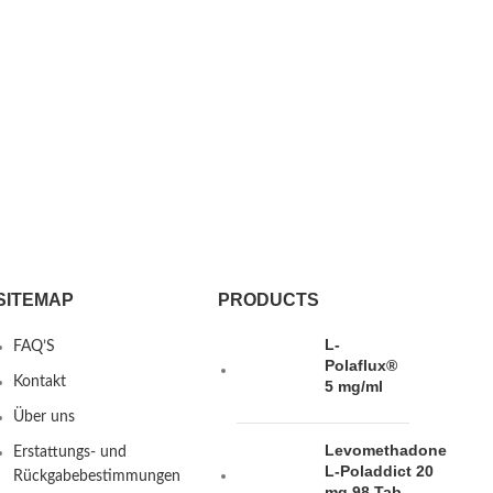
SITEMAP
PRODUCTS
L-
FAQ’S
Polaflux®
Kontakt
5 mg/ml
Über uns
Levomethadone
Erstattungs- und
L-Poladdict 20
Rückgabebestimmungen
mg 98 Tab