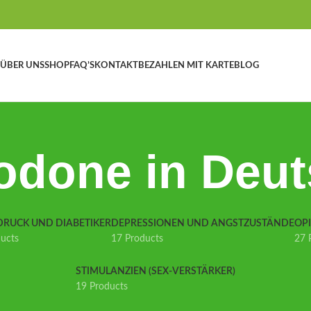
ÜBER UNS
SHOP
FAQ’S
KONTAKT
BEZAHLEN MIT KARTE
BLOG
odone in Deut
DRUCK UND DIABETIKER
DEPRESSIONEN UND ANGSTZUSTÄNDE
OP
ducts
17 Products
27 
STIMULANZIEN (SEX-VERSTÄRKER)
19 Products