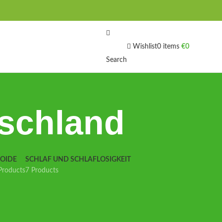
Wishlist
0
items
€
0
Search
schland
IOIDE
SCHLAF UND SCHLAFLOSIGKEIT
Products
7 Products