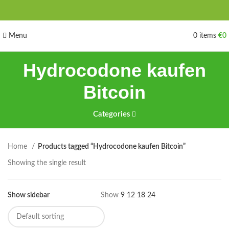
Menu
0
items
€
0
Hydrocodone kaufen
Bitcoin
Categories
Home
Products tagged “Hydrocodone kaufen Bitcoin”
Showing the single result
Show sidebar
Show
9
12
18
24