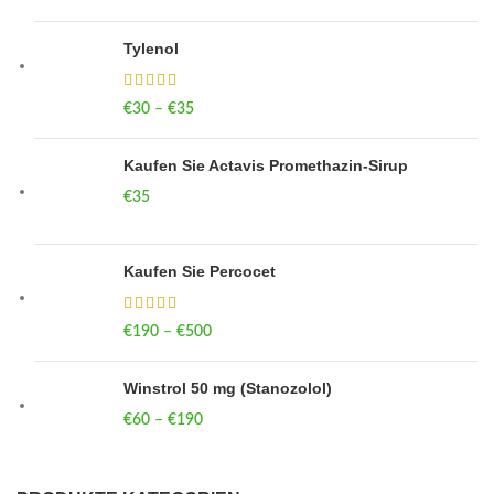
Tylenol
€
30
–
€
35
Price range: €30 through €35
Kaufen Sie Actavis Promethazin-Sirup
€
35
Kaufen Sie Percocet
€
190
–
€
500
Price range: €190 through €500
Winstrol 50 mg (Stanozolol)
€
60
–
€
190
Price range: €60 through €190