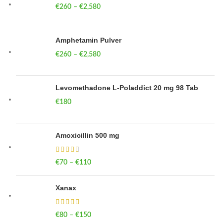
€
260
–
€
2,580
Price range: €260 through €2,580
Amphetamin Pulver
€
260
–
€
2,580
Price range: €260 through €2,580
Levomethadone L-Poladdict 20 mg 98 Tab
€
180
Amoxicillin 500 mg
€
70
–
€
110
Price range: €70 through €110
Xanax
€
80
–
€
150
Price range: €80 through €150