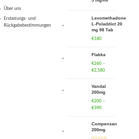
5 mg/ml
Über uns
Levomethadone
Erstattungs- und
L-Poladdict 20
Rückgabebestimmungen
mg 98 Tab
€
180
Flakka
€
260
–
€
2,580
Price
range:
€260
Vandal
through
200mg
€2,580
€
200
–
€
390
Price
range:
€200
Compensan
through
200mg
€390