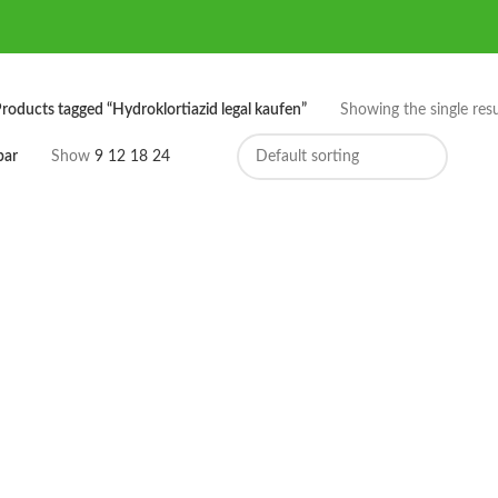
roducts tagged “Hydroklortiazid legal kaufen”
Showing the single resu
bar
Show
9
12
18
24