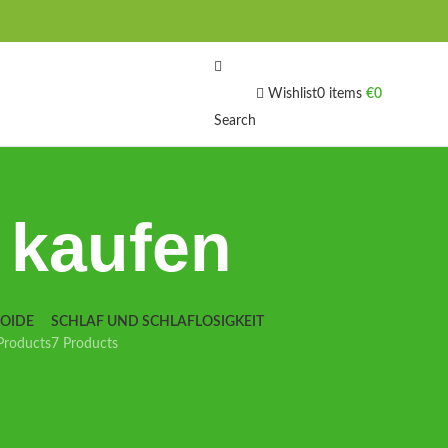
Wishlist
0
items
€
0
Search
l kaufen
IOIDE
SCHLAF UND SCHLAFLOSIGKEIT
Products
7 Products