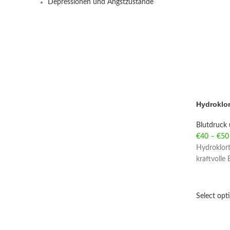
Depressionen und Angstzustände
Hydroklor
Blutdruck 
€
40
–
€
50
Hydroklort
kraftvolle
Select opt