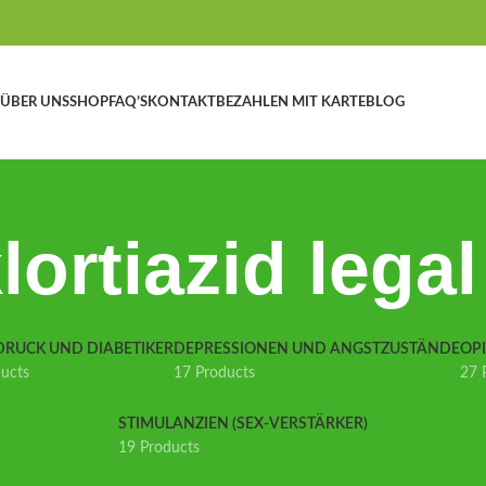
ÜBER UNS
SHOP
FAQ’S
KONTAKT
BEZAHLEN MIT KARTE
BLOG
ortiazid lega
DRUCK UND DIABETIKER
DEPRESSIONEN UND ANGSTZUSTÄNDE
OP
ducts
17 Products
27 
STIMULANZIEN (SEX-VERSTÄRKER)
19 Products