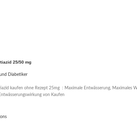
tiazid 25/50 mg
und Diabetiker
Price range: €40 through €50
iazid kaufen ohne Rezept 25mg : Maximale Entwässerung, Maximales Woh
 Entwässerungswirkung von Kaufen
ions