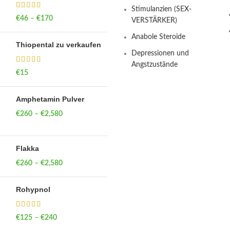
Stimulanzien (SEX-
€
46
–
€
170
Price range: €46
VERSTÄRKER)
through €170
Anabole Steroide
Thiopental zu verkaufen
Depressionen und
Angstzustände
€
15
Amphetamin Pulver
€
260
–
€
2,580
Price range:
€260 through
€2,580
Flakka
€
260
–
€
2,580
Price range:
€260 through
€2,580
Rohypnol
€
125
–
€
240
Price range: €125
through €240