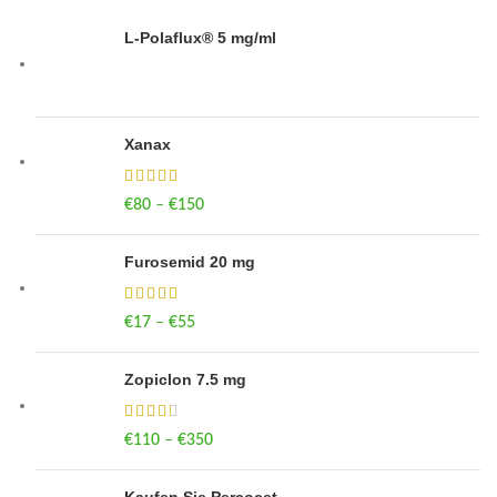
L-Polaflux® 5 mg/ml
Xanax
€
80
–
€
150
Price range: €80 through €150
Furosemid 20 mg
€
17
–
€
55
Price range: €17 through €55
Zopiclon 7.5 mg
€
110
–
€
350
Price range: €110 through €350
Kaufen Sie Percocet