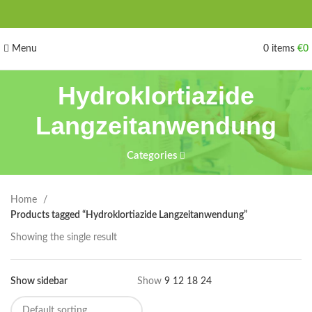
Menu
0
items
€
0
Hydroklortiazide
Langzeitanwendung
Categories
Home
Products tagged “Hydroklortiazide Langzeitanwendung”
Showing the single result
Show sidebar
Show
9
12
18
24