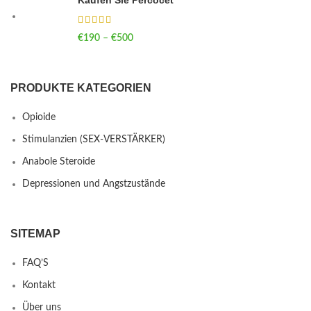
€
190
–
€
500
Price range: €190 through €500
PRODUKTE KATEGORIEN
Opioide
Stimulanzien (SEX-VERSTÄRKER)
Anabole Steroide
Depressionen und Angstzustände
SITEMAP
FAQ’S
Kontakt
Über uns