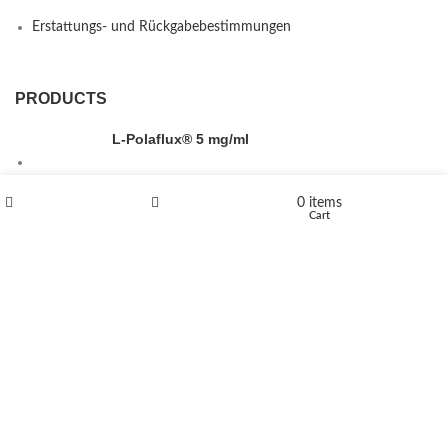
Erstattungs- und Rückgabebestimmungen
PRODUCTS
L-Polaflux® 5 mg/ml
0
items
Shop
Wishlist
Cart
Levomethadone L-Poladdict 20 mg 98 Tab
€
180
Flakka
€
260
–
€
2,580
Price range: €260 through €2,580
Vandal 200mg
€
200
–
€
390
Price range: €200 through €390