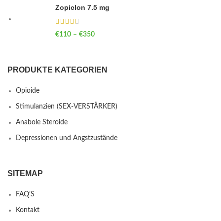
Zopiclon 7.5 mg
€
110
–
€
350
Price range: €110 through €350
PRODUKTE KATEGORIEN
Opioide
Stimulanzien (SEX-VERSTÄRKER)
Anabole Steroide
Depressionen und Angstzustände
SITEMAP
FAQ’S
Kontakt