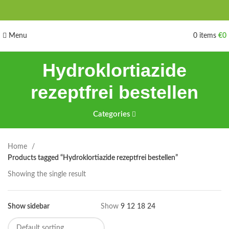
Menu
0
items
€
0
Hydroklortiazide
rezeptfrei bestellen
Categories
Home
Products tagged “Hydroklortiazide rezeptfrei bestellen”
Showing the single result
Show sidebar
Show
9
12
18
24