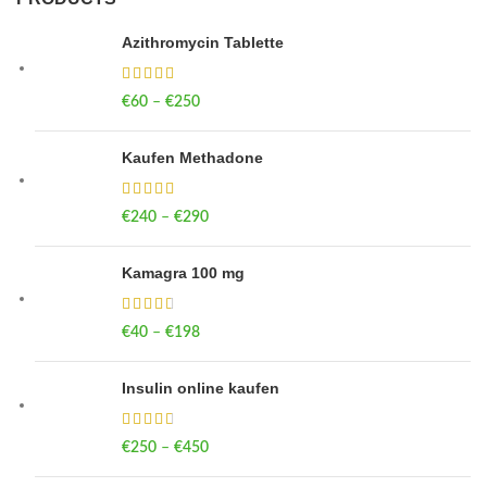
Azithromycin Tablette
€
60
–
€
250
Price range: €60 through €250
Kaufen Methadone
€
240
–
€
290
Price range: €240 through €290
Kamagra 100 mg
€
40
–
€
198
Price range: €40 through €198
Insulin online kaufen
€
250
–
€
450
Price range: €250 through €450