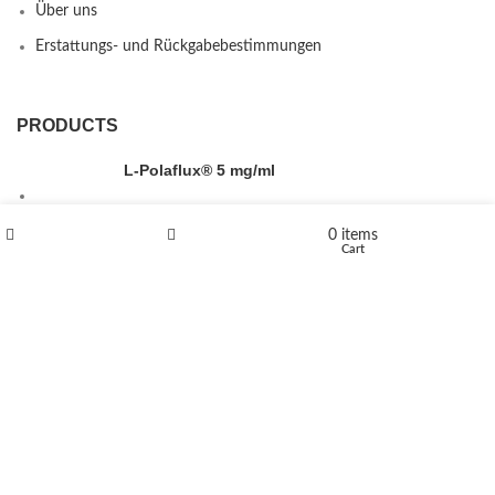
Über uns
Erstattungs- und Rückgabebestimmungen
PRODUCTS
L-Polaflux® 5 mg/ml
0
items
Shop
Wishlist
Cart
Levomethadone L-Poladdict 20 mg 98 Tab
€
180
Flakka
€
260
–
€
2,580
Price range: €260 through €2,580
Vandal 200mg