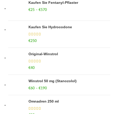
Kaufen Sie Fentanyl-Pflaster
€
25
–
€
570
Price range: €25 through €570
Kaufen Sie Hydrocodone
€
250
Original-Winstrol
€
40
Winstrol 50 mg (Stanozolol)
€
60
–
€
190
Price range: €60 through €190
Omnadren 250 ml