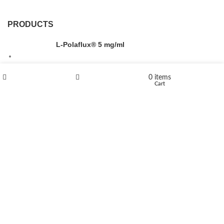
PRODUCTS
L-Polaflux® 5 mg/ml
0
items
Shop
Wishlist
Cart
Levomethadone L-Poladdict 20 mg 98 Tab
€
180
Flakka
€
260
–
€
2,580
Price range: €260 through €2,580
Vandal 200mg
€
200
–
€
390
Price range: €200 through €390
Compensan 200mg