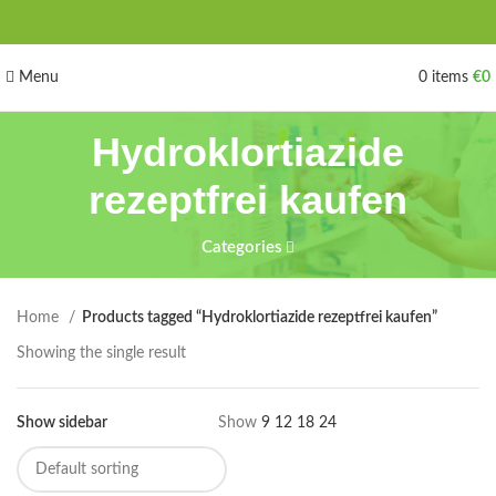
Menu
0
items
€
0
Hydroklortiazide
rezeptfrei kaufen
Categories
Home
Products tagged “Hydroklortiazide rezeptfrei kaufen”
Showing the single result
Show sidebar
Show
9
12
18
24