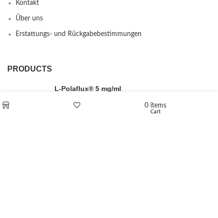
Kontakt
Über uns
Erstattungs- und Rückgabebestimmungen
PRODUCTS
L-Polaflux® 5 mg/ml
0
items
Cart
Shop
Wishlist
Levomethadone L-Poladdict 20 mg 98 Tab
€
180
Flakka
€
260
–
€
2,580
Price range: €260 through €2,580