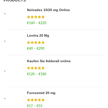
PRODUCTS
Nolvadex 10/20 mg Online
€
160
–
€
220
Price range: €160 through €220
Levitra 20 Mg
€
40
–
€
290
Price range: €40 through €290
Kaufen Sie Adderall online
€
120
–
€
180
Price range: €120 through €180
Furosemid 20 mg
€
17
–
€
55
Price range: €17 through €55