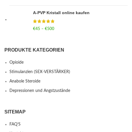
A-PVP Kristall online kaufen
€
45
–
€
500
Price range: €45 through €500
PRODUKTE KATEGORIEN
Opioide
Stimulanzien (SEX-VERSTÄRKER)
Anabole Steroide
Depressionen und Angstzustände
SITEMAP
FAQ’S