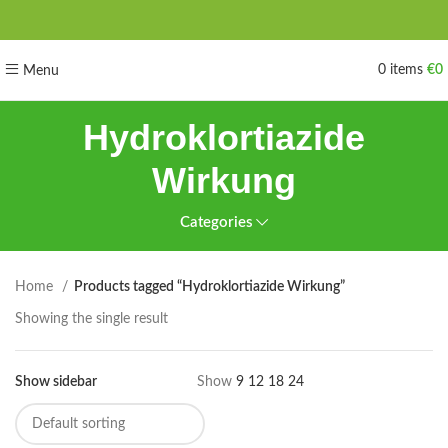
0
items
€
0
Menu
Hydroklortiazide
Wirkung
Categories
Home
Products tagged “Hydroklortiazide Wirkung”
Showing the single result
Show sidebar
Show
9
12
18
24