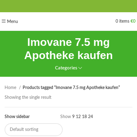
0
items
€
0
Menu
Imovane 7.5 mg
Apotheke kaufen
Categories
Home
Products tagged “Imovane 7.5 mg Apotheke kaufen”
Showing the single result
Show sidebar
Show
9
12
18
24