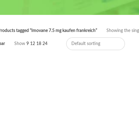
roducts tagged “Imovane 7.5 mg kaufen frankreich”
Showing the singl
bar
Show
9
12
18
24