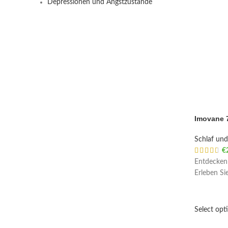
Depressionen und Angstzustände
Imovane 
Schlaf und 
€
Entdecken 
Erleben Si
Select opt