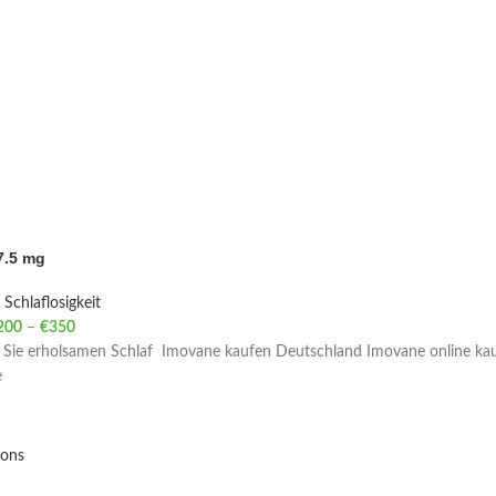
7.5 mg
Schlaflosigkeit
200
–
€
350
Price range: €200 through €350
Sie erholsamen Schlaf Imovane kaufen Deutschland Imovane online kaufe
e
ions