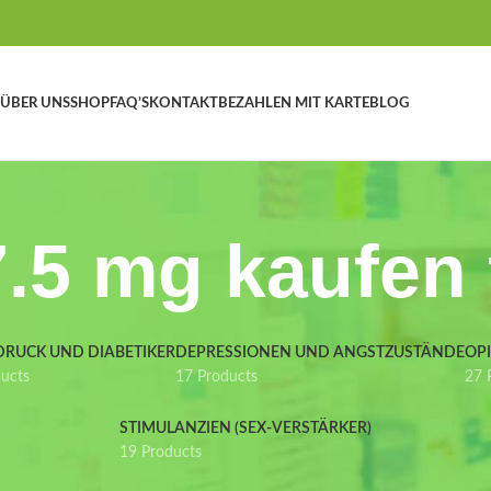
ÜBER UNS
SHOP
FAQ’S
KONTAKT
BEZAHLEN MIT KARTE
BLOG
.5 mg kaufen 
DRUCK UND DIABETIKER
DEPRESSIONEN UND ANGSTZUSTÄNDE
OP
ducts
17 Products
27 
STIMULANZIEN (SEX-VERSTÄRKER)
19 Products