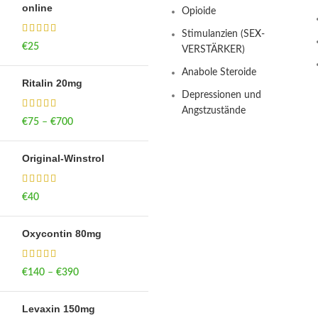
online
Opioide
Stimulanzien (SEX-
€
25
VERSTÄRKER)
Anabole Steroide
Ritalin 20mg
Depressionen und
Angstzustände
€
75
–
€
700
Price range: €75
through €700
Original-Winstrol
€
40
Oxycontin 80mg
€
140
–
€
390
Price range: €140
through €390
Levaxin 150mg