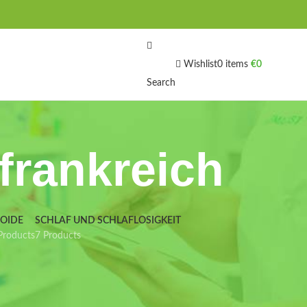
Wishlist
0
items
€
0
Search
frankreich
IOIDE
SCHLAF UND SCHLAFLOSIGKEIT
Products
7 Products