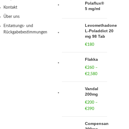
Polaflux®
Kontakt
5 mg/ml
Über uns
Levomethadone
Erstattungs- und
L-Poladdict 20
Rückgabebestimmungen
mg 98 Tab
€
180
Flakka
€
260
–
€
2,580
Price
range:
€260
Vandal
through
200mg
€2,580
€
200
–
€
390
Price
range:
€200
Compensan
through