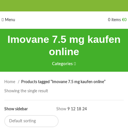
Menu
0
items
€
0
Imovane 7.5 mg kaufen
online
Categories
Home
Products tagged “Imovane 7.5 mg kaufen online”
Showing the single result
Show sidebar
Show
9
12
18
24