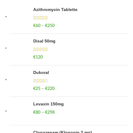
Azithromycin Tablette
€
60
–
€
250
Price range: €60 through €250
Disal 50mg
€
120
Dukoral
€
25
–
€
220
Price range: €25 through €220
Levaxin 150mg
€
80
–
€
298
Price range: €80 through €298
Clonazepam (Klonopin 2 mg)