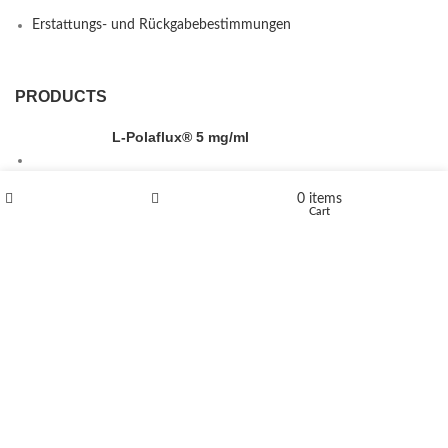
Erstattungs- und Rückgabebestimmungen
PRODUCTS
L-Polaflux® 5 mg/ml
0
items
Shop
Wishlist
Cart
Levomethadone L-Poladdict 20 mg 98 Tab
€
180
Flakka
€
260
–
€
2,580
Price range: €260 through €2,580
Vandal 200mg
€
200
–
€
390
Price range: €200 through €390