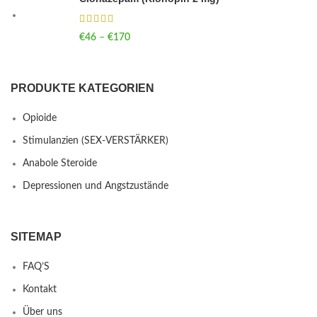
€
46
–
€
170
Price range: €46 through €170
PRODUKTE KATEGORIEN
Opioide
Stimulanzien (SEX-VERSTÄRKER)
Anabole Steroide
Depressionen und Angstzustände
SITEMAP
FAQ’S
Kontakt
Über uns