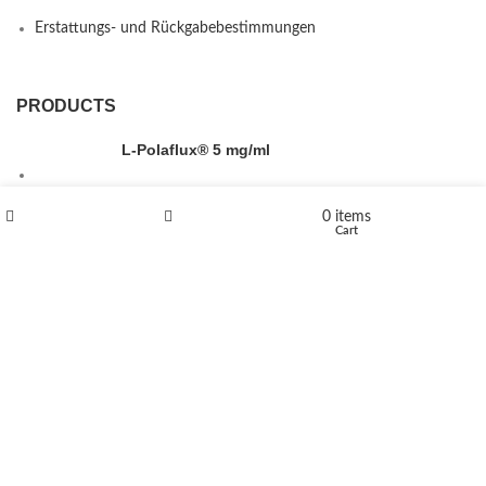
Erstattungs- und Rückgabebestimmungen
PRODUCTS
L-Polaflux® 5 mg/ml
0
items
Shop
Wishlist
Cart
Levomethadone L-Poladdict 20 mg 98 Tab
€
180
Flakka
€
260
–
€
2,580
Price range: €260 through €2,580
Vandal 200mg
€
200
–
€
390
Price range: €200 through €390