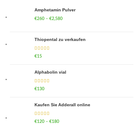
Amphetamin Pulver
€
260
–
€
2,580
Price range: €260 through €2,580
Thiopental zu verkaufen
€
15
Alphabolin vial
€
130
Kaufen Sie Adderall online
€
120
–
€
180
Price range: €120 through €180