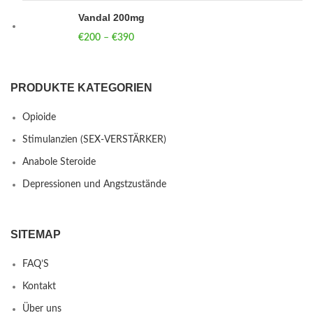
Vandal 200mg
€
200
–
€
390
Price range: €200 through €390
PRODUKTE KATEGORIEN
Opioide
Stimulanzien (SEX-VERSTÄRKER)
Anabole Steroide
Depressionen und Angstzustände
SITEMAP
FAQ’S
Kontakt
Über uns