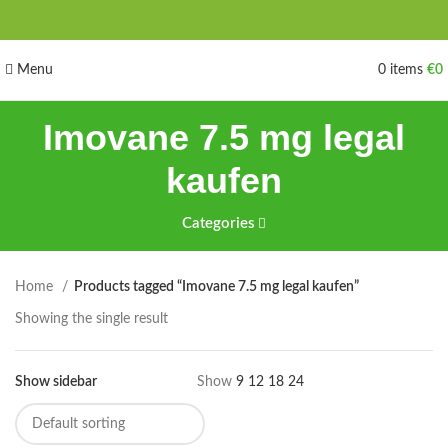
Menu
0
items
€
0
Imovane 7.5 mg legal
kaufen
Categories
Home
Products tagged “Imovane 7.5 mg legal kaufen”
Showing the single result
Show sidebar
Show
9
12
18
24