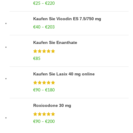
€
25
–
€
220
Price range: €25 through €220
Kaufen Sie Vicodin ES 7.5/750 mg
€
40
–
€
203
Price range: €40 through €203
Kaufen Sie Enanthate
€
85
Kaufen Sie Lasix 40 mg online
€
90
–
€
180
Price range: €90 through €180
Roxicodone 30 mg
€
90
–
€
200
Price range: €90 through €200