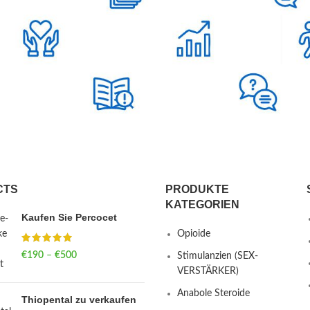
CTS
PRODUKTE
KATEGORIEN
Kaufen Sie Percocet
Opioide
€
190
–
€
500
Price range: €190
Stimulanzien (SEX-
through €500
VERSTÄRKER)
Anabole Steroide
Thiopental zu verkaufen