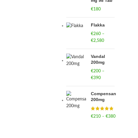
mg 98 Tab
€
180
Flakka
€
260
–
€
2,580
Price
range:
€260
Vandal
through
200mg
€2,580
€
200
–
€
390
Price
range:
€200
Compensan
through
200mg
€390
€
210
–
€
380
Price
range:
€210
through