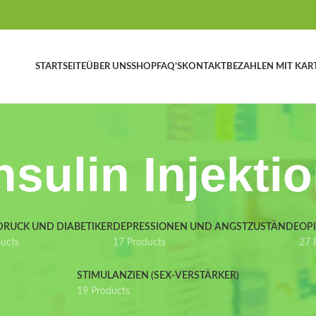
STARTSEITE
ÜBER UNS
SHOP
FAQ’S
KONTAKT
BEZAHLEN MIT KAR
nsulin Injekti
DRUCK UND DIABETIKER
DEPRESSIONEN UND ANGSTZUSTÄNDE
OP
ducts
17 Products
27 
STIMULANZIEN (SEX-VERSTÄRKER)
19 Products