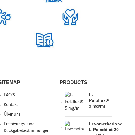
SITEMAP
PRODUCTS
L-
FAQ’S
Polaflux®
Kontakt
5 mg/ml
Über uns
Levomethadone
Erstattungs- und
L-Poladdict 20
Rückgabebestimmungen