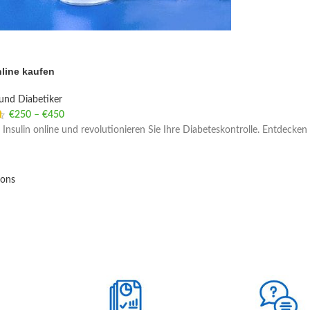
nline kaufen
und Diabetiker
€
250
–
€
450
Price range: €250 through €450
 Insulin online und revolutionieren Sie Ihre Diabeteskontrolle. Entdecken 
ions