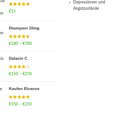
Depressionen und
Angstzustände
€
15
Diazepam 10mg
€
180
–
€
700
Price range: €180
through €700
Dalacin C
€
150
–
€
270
Price range: €150
through €270
Kaufen Elvanse
€
150
–
€
210
Price range: €150
through €210