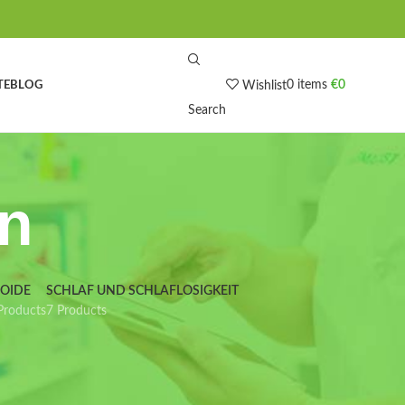
0
items
€
0
TE
BLOG
Wishlist
Search
on
IOIDE
SCHLAF UND SCHLAFLOSIGKEIT
Products
7 Products