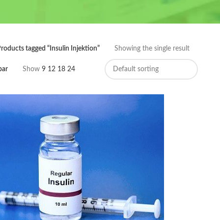
roducts tagged “Insulin Injektion”
Showing the single result
bar
Show
9
12
18
24