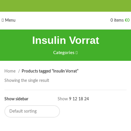
Menu
0
items
€
0
Insulin Vorrat
Categories
Home
Products tagged “Insulin Vorrat”
Showing the single result
Show sidebar
Show
9
12
18
24