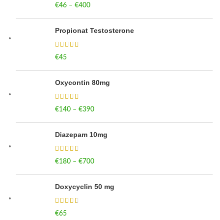
€
46
–
€
400
Price range: €46 through €400
Propionat Testosterone
€
45
Oxycontin 80mg
€
140
–
€
390
Price range: €140 through €390
Diazepam 10mg
€
180
–
€
700
Price range: €180 through €700
Doxycyclin 50 mg
€
65