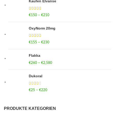
Kaufen Elvanse
€
150
–
€
210
Price range: €150 through €210
OxyNorm 20mg
€
155
–
€
230
Price range: €155 through €230
Flakka
€
260
–
€
2,580
Price range: €260 through €2,580
Dukoral
€
25
–
€
220
Price range: €25 through €220
PRODUKTE KATEGORIEN