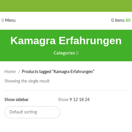
Menu
0
items
€
0
Kamagra Erfahrungen
Categories
Home
Products tagged “Kamagra Erfahrungen”
Showing the single result
Show sidebar
Show
9
12
18
24