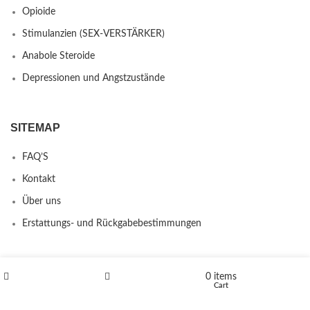
Opioide
Stimulanzien (SEX-VERSTÄRKER)
Anabole Steroide
Depressionen und Angstzustände
SITEMAP
FAQ’S
Kontakt
Über uns
Erstattungs- und Rückgabebestimmungen
PRODUCTS
0
items
Shop
Wishlist
Cart
L-Polaflux® 5 mg/ml