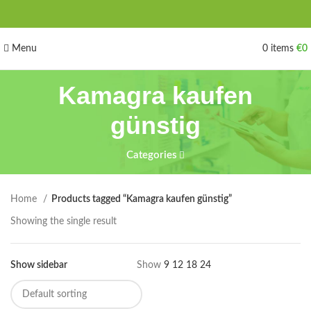
Menu
0
items
€
0
Kamagra kaufen
günstig
Categories
Home
Products tagged “Kamagra kaufen günstig”
Showing the single result
Show sidebar
Show
9
12
18
24