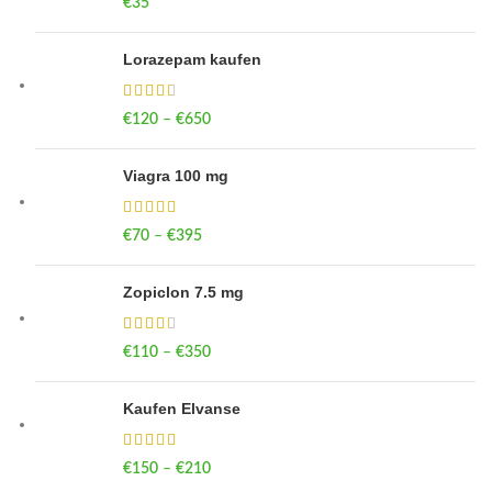
€
35
Lorazepam kaufen
€
120
–
€
650
Price range: €120 through €650
Viagra 100 mg
€
70
–
€
395
Price range: €70 through €395
Zopiclon 7.5 mg
€
110
–
€
350
Price range: €110 through €350
Kaufen Elvanse
€
150
–
€
210
Price range: €150 through €210