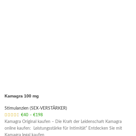
Kamagra 100 mg
Stimulanzien (SEX-VERSTÄRKER)
€
40
–
€
198
Price range: €40 through €198
Kamagra Original kaufen – Die Kraft der Leidenschaft Kamagra
online kaufen: Leistungsstärke für Intimität” Entdecken Sie mit
Kamagra legal kaufen