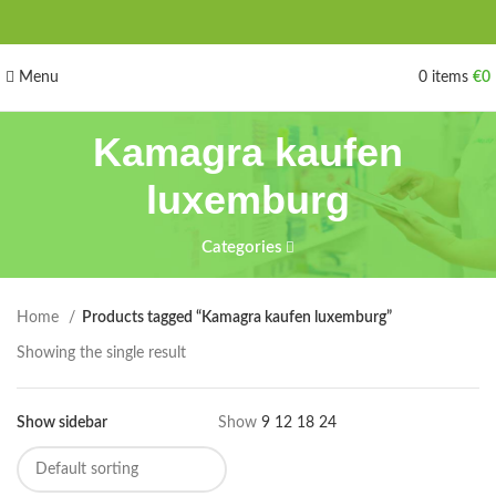
Menu
0
items
€
0
Kamagra kaufen
luxemburg
Categories
Home
Products tagged “Kamagra kaufen luxemburg”
Showing the single result
Show sidebar
Show
9
12
18
24