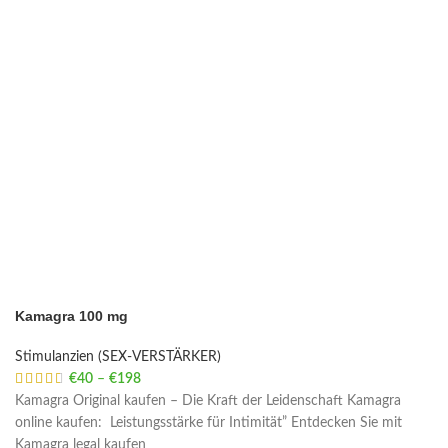
Kamagra 100 mg
Stimulanzien (SEX-VERSTÄRKER)
€
40
–
€
198
Price range: €40 through €198
Kamagra Original kaufen – Die Kraft der Leidenschaft Kamagra
online kaufen: Leistungsstärke für Intimität” Entdecken Sie mit
Kamagra legal kaufen