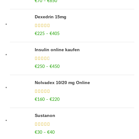
€
70
–
€
650
Price range: €70 through €650
Dexedrin 15mg
€
225
–
€
405
Price range: €225 through €405
Insulin online kaufen
€
250
–
€
450
Price range: €250 through €450
Nolvadex 10/20 mg Online
€
160
–
€
220
Price range: €160 through €220
Sustanon
€
30
–
€
40
Price range: €30 through €40