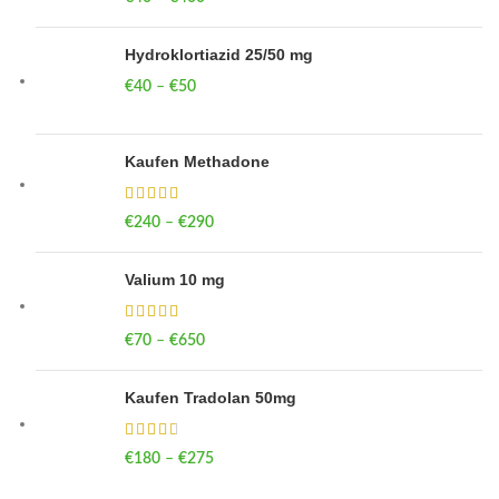
Hydroklortiazid 25/50 mg
€
40
–
€
50
Price range: €40 through €50
Kaufen Methadone
€
240
–
€
290
Price range: €240 through €290
Valium 10 mg
€
70
–
€
650
Price range: €70 through €650
Kaufen Tradolan 50mg
€
180
–
€
275
Price range: €180 through €275