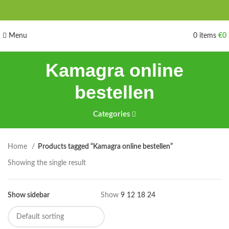
Menu
0
items
€
0
Kamagra online
bestellen
Categories
Home
Products tagged “Kamagra online bestellen”
Showing the single result
Show sidebar
Show
9
12
18
24