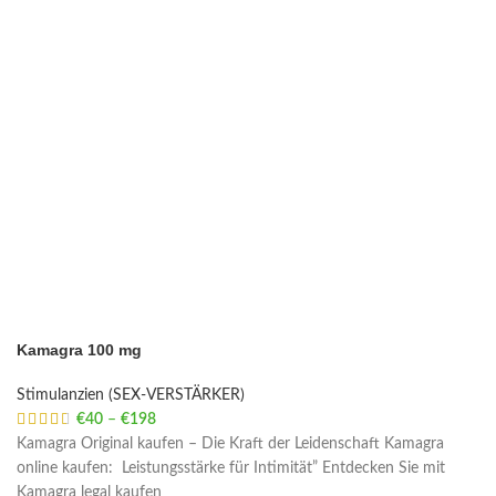
Kamagra 100 mg
Stimulanzien (SEX-VERSTÄRKER)
€
40
–
€
198
Price range: €40 through €198
Kamagra Original kaufen – Die Kraft der Leidenschaft Kamagra
online kaufen: Leistungsstärke für Intimität” Entdecken Sie mit
Kamagra legal kaufen