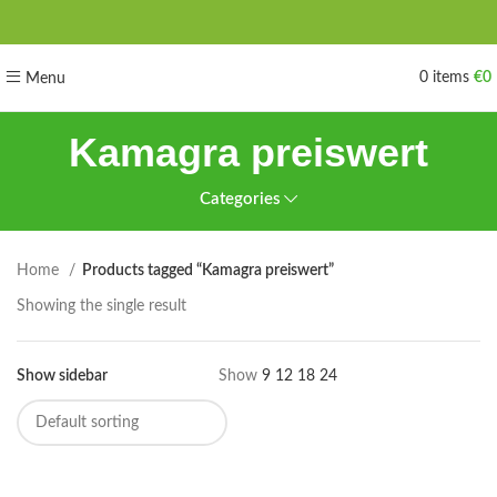
0
items
€
0
Menu
Kamagra preiswert
Categories
Home
Products tagged “Kamagra preiswert”
Showing the single result
Show sidebar
Show
9
12
18
24