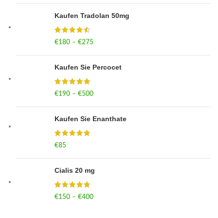
Kaufen Tradolan 50mg
€
180
–
€
275
Price range: €180 through €275
Kaufen Sie Percocet
€
190
–
€
500
Price range: €190 through €500
Kaufen Sie Enanthate
€
85
Cialis 20 mg
€
150
–
€
400
Price range: €150 through €400