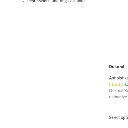
Depressionen und Angstzustände
Dukoral
Antibiotik
€
Dukoral Re
ultimative
Select opt