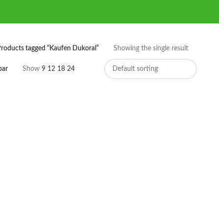
roducts tagged “Kaufen Dukoral”
Showing the single result
bar
Show
9
12
18
24