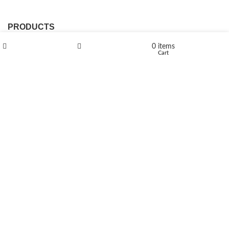
PRODUCTS
0
items
L-Polaflux® 5 mg/ml
Shop
Wishlist
Cart
Levomethadone L-Poladdict 20 mg 98 Tab
€
180
Flakka
€
260
–
€
2,580
Price range: €260 through €2,580
Vandal 200mg
€
200
–
€
390
Price range: €200 through €390
Compensan 200mg