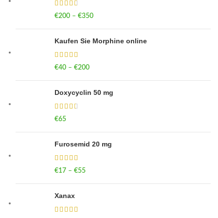
€
200
–
€
350
Price range: €200 through €350
Kaufen Sie Morphine online
€
40
–
€
200
Price range: €40 through €200
Doxycyclin 50 mg
€
65
Furosemid 20 mg
€
17
–
€
55
Price range: €17 through €55
Xanax