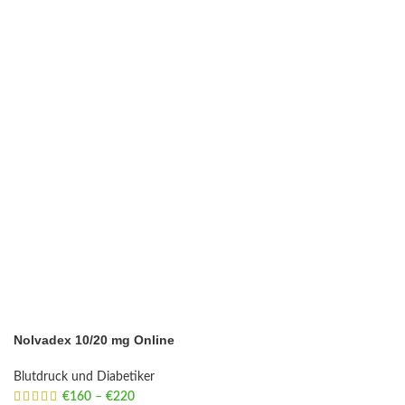
Nolvadex 10/20 mg Online
Blutdruck und Diabetiker
€
160
–
€
220
Price range: €160 through €220