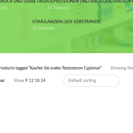
DRUCK UND DIABETIKER
DEPRESSIONEN UND ANGSTZUSTÄNDE
OP
ducts
17 Products
27 
STIMULANZIEN (SEX-VERSTÄRKER)
19 Products
roducts tagged “Kaufen Sie orales Testosteron Cypionat”
Showing the 
bar
Show
9
12
18
24