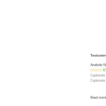
Testoste
Anabole St
€
Cypionate 
Cypionate
Read mor