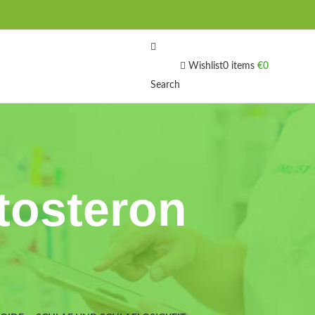
Wishlist
0
items
€
0
Search
tosteron