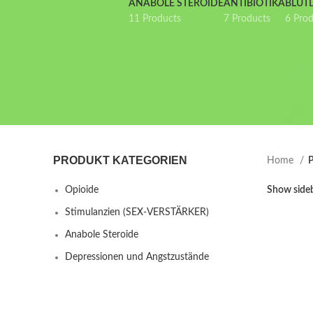
ANABOLE STEROIDE
ANTIBIOTIKA
BLUT
11 Products
7 Products
6 Pro
PRODUKT KATEGORIEN
Home
P
Opioide
Show side
Stimulanzien (SEX-VERSTÄRKER)
Anabole Steroide
Depressionen und Angstzustände