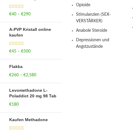
Opioide
€
40
–
€
290
Price range: €40
Stimulanzien (SEX-
through €290
VERSTÄRKER)
A-PVP Kristall online
Anabole Steroide
kaufen
Depressionen und
Angstzustände
€
45
–
€
500
Price range: €45
through €500
Flakka
€
260
–
€
2,580
Price range:
€260 through
€2,580
Levomethadone L-
Poladdict 20 mg 98 Tab
€
180
Kaufen Methadone