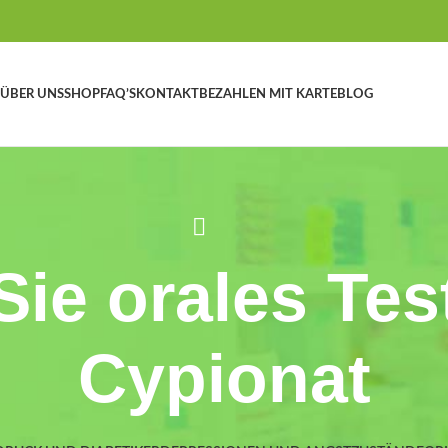
ÜBER UNS
SHOP
FAQ’S
KONTAKT
BEZAHLEN MIT KARTE
BLOG
Sie orales Tes
Cypionat