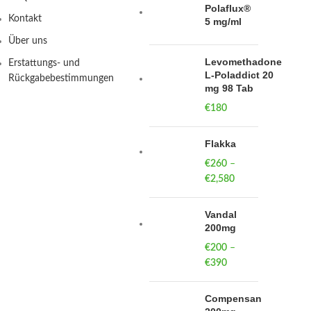
Polaflux®
Kontakt
5 mg/ml
Über uns
Levomethadone
Erstattungs- und
L-Poladdict 20
Rückgabebestimmungen
mg 98 Tab
€
180
Flakka
€
260
–
€
2,580
Price
range:
€260
Vandal
through
200mg
€2,580
€
200
–
€
390
Price
range:
€200
Compensan
through