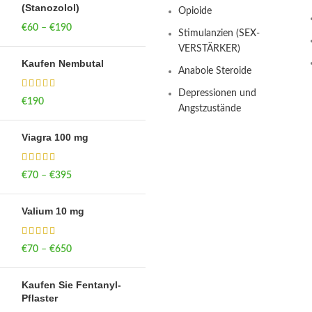
(Stanozolol)
Opioide
€
60
–
€
190
Price range: €60
Stimulanzien (SEX-
through €190
VERSTÄRKER)
Kaufen Nembutal
Anabole Steroide
Depressionen und
€
190
Angstzustände
Viagra 100 mg
€
70
–
€
395
Price range: €70
through €395
Valium 10 mg
€
70
–
€
650
Price range: €70
through €650
Kaufen Sie Fentanyl-
Pflaster