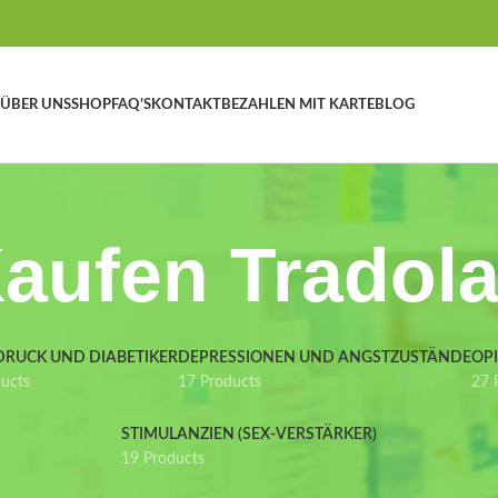
ÜBER UNS
SHOP
FAQ’S
KONTAKT
BEZAHLEN MIT KARTE
BLOG
aufen Tradol
DRUCK UND DIABETIKER
DEPRESSIONEN UND ANGSTZUSTÄNDE
OP
ducts
17 Products
27 
STIMULANZIEN (SEX-VERSTÄRKER)
19 Products