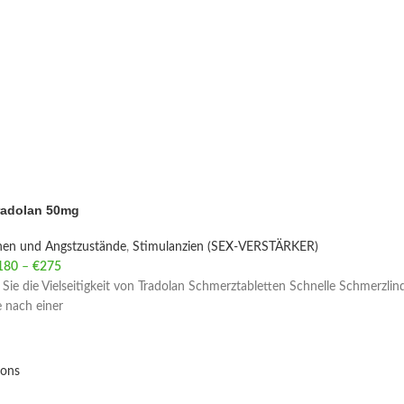
radolan 50mg
nen und Angstzustände
,
Stimulanzien (SEX-VERSTÄRKER)
180
–
€
275
Price range: €180 through €275
Sie die Vielseitigkeit von Tradolan Schmerztabletten Schnelle Schmerzlinde
 nach einer
ions