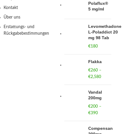
Polaflux®
Kontakt
5 mg/ml
Über uns
Levomethadone
Erstattungs- und
L-Poladdict 20
Rückgabebestimmungen
mg 98 Tab
€
180
Flakka
€
260
–
€
2,580
Price
range:
€260
Vandal
through
200mg
€2,580
€
200
–
€
390
Price
range:
€200
Compensan
through