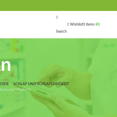
Wishlist
0
items
€
0
Search
an
IOIDE
SCHLAF UND SCHLAFLOSIGKEIT
Products
7 Products