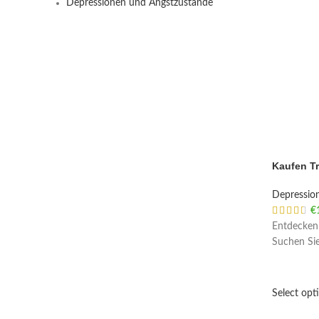
Depressionen und Angstzustände
Kaufen T
Depressio
€
Entdecken 
Suchen Sie
Select opt