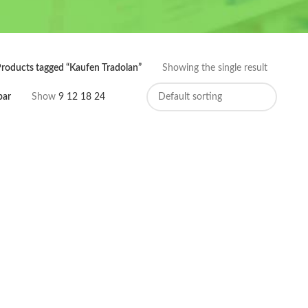
roducts tagged “Kaufen Tradolan”
Showing the single result
bar
Show
9
12
18
24