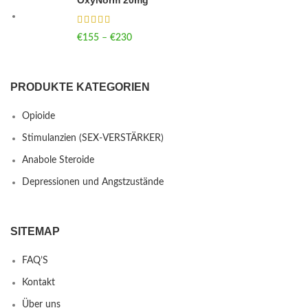
€
155
–
€
230
Price range: €155 through €230
PRODUKTE KATEGORIEN
Opioide
Stimulanzien (SEX-VERSTÄRKER)
Anabole Steroide
Depressionen und Angstzustände
SITEMAP
FAQ’S
Kontakt
Über uns