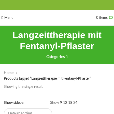
Menu
0
items
€
0
Langzeittherapie mit
Fentanyl-Pflaster
Categories
Home
Products tagged “Langzeittherapie mit Fentanyl-Pflaster”
Showing the single result
Show sidebar
Show
9
12
18
24