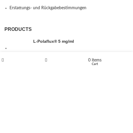
Erstattungs- und Rückgabebestimmungen
PRODUCTS
L-Polaflux® 5 mg/ml
0
items
Shop
Wishlist
Cart
Levomethadone L-Poladdict 20 mg 98 Tab
€
180
Flakka
€
260
–
€
2,580
Price range: €260 through €2,580
Vandal 200mg
€
200
–
€
390
Price range: €200 through €390