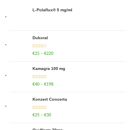
L-Polaflux® 5 mg/ml
Dukoral
€
25
–
€
220
Price range: €25 through €220
Kamagra 100 mg
€
40
–
€
198
Price range: €40 through €198
Konzert Concerta
€
25
–
€
30
Price range: €25 through €30
OxyNorm 20mg