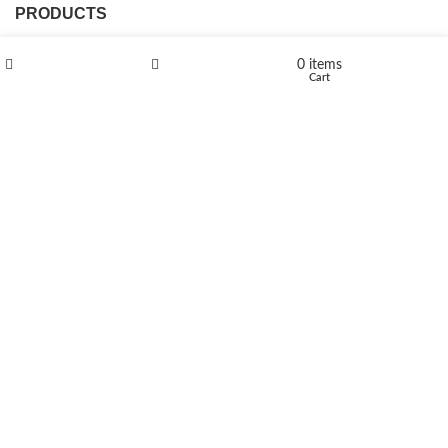
PRODUCTS
L-Polaflux® 5 mg/ml
0
items
Shop
Wishlist
Cart
Levomethadone L-Poladdict 20 mg 98 Tab
€
180
Flakka
€
260
–
€
2,580
Price range: €260 through €2,580
Vandal 200mg
€
200
–
€
390
Price range: €200 through €390
Compensan 200mg