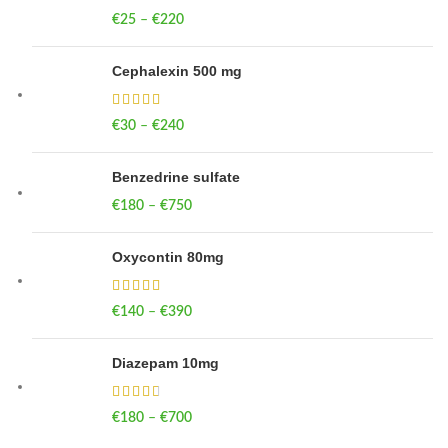
€
25
–
€
220
Price range: €25 through €220
Cephalexin 500 mg
€
30
–
€
240
Price range: €30 through €240
Benzedrine sulfate
€
180
–
€
750
Price range: €180 through €750
Oxycontin 80mg
€
140
–
€
390
Price range: €140 through €390
Diazepam 10mg
€
180
–
€
700
Price range: €180 through €700