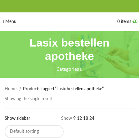
Menu
0
items
€
0
Lasix bestellen
apotheke
Categories
Home
Products tagged “Lasix bestellen apotheke”
Showing the single result
Show sidebar
Show
9
12
18
24