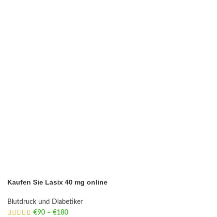
Kaufen Sie Lasix 40 mg online
Blutdruck und Diabetiker
€
90
–
€
180
Price range: €90 through €180