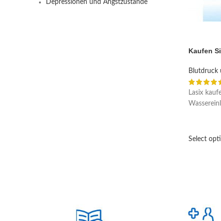
Depressionen und Angstzustände
Kaufen Si
Blutdruck 
Lasix kauf
Wassereinla
Select opt