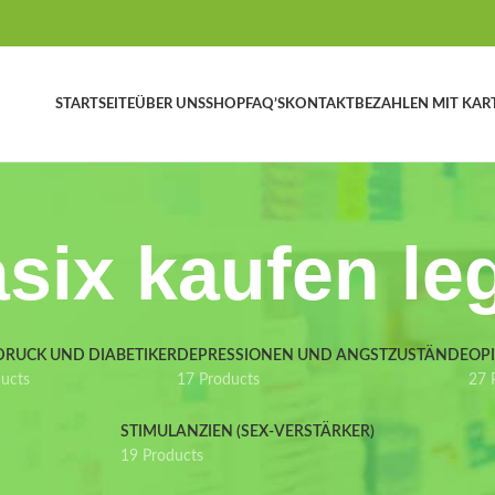
STARTSEITE
ÜBER UNS
SHOP
FAQ’S
KONTAKT
BEZAHLEN MIT KAR
six kaufen le
DRUCK UND DIABETIKER
DEPRESSIONEN UND ANGSTZUSTÄNDE
OP
ducts
17 Products
27 
STIMULANZIEN (SEX-VERSTÄRKER)
19 Products