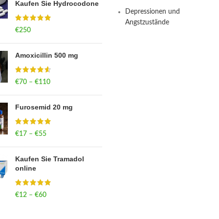
Kaufen Sie Hydrocodone
Depressionen und
Angstzustände
€
250
Amoxicillin 500 mg
€
70
–
€
110
Price range: €70
through €110
Furosemid 20 mg
€
17
–
€
55
Price range: €17
through €55
Kaufen Sie Tramadol
online
€
12
–
€
60
Price range: €12
through €60