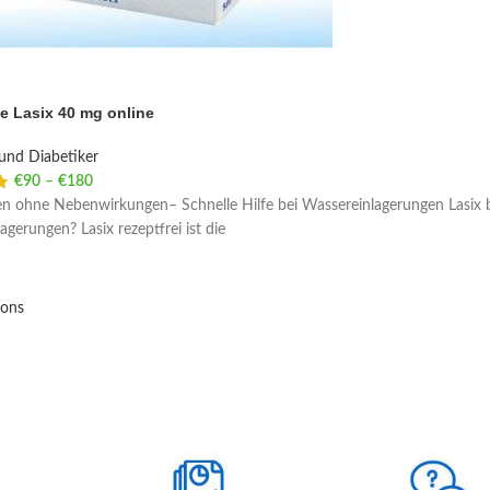
e Lasix 40 mg online
und Diabetiker
€
90
–
€
180
Price range: €90 through €180
en ohne Nebenwirkungen– Schnelle Hilfe bei Wassereinlagerungen Lasix bes
gerungen? Lasix rezeptfrei ist die
ions