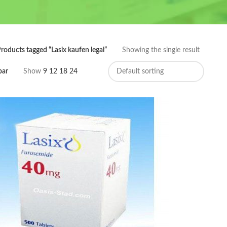
roducts tagged “Lasix kaufen legal”
Showing the single result
bar
Show
9
12
18
24