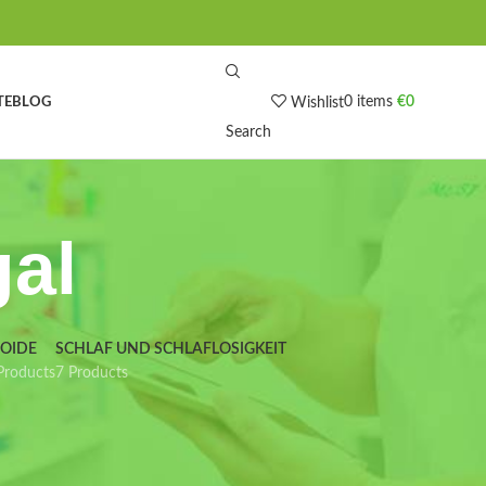
0
items
€
0
TE
BLOG
Wishlist
Search
gal
IOIDE
SCHLAF UND SCHLAFLOSIGKEIT
Products
7 Products