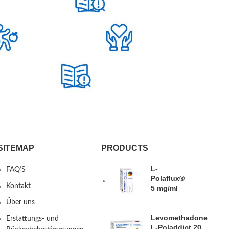
SITEMAP
PRODUCTS
L-
FAQ’S
Polaflux®
Kontakt
5 mg/ml
Über uns
Levomethadone
Erstattungs- und
L-Poladdict 20