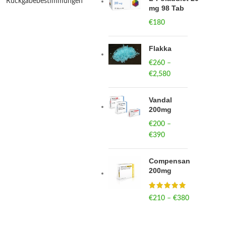
Rückgabebestimmungen
mg 98 Tab
€
180
Flakka
€
260
–
€
2,580
Price
range:
€260
Vandal
through
200mg
€2,580
€
200
–
€
390
Price
range:
€200
Compensan
through
200mg
€390
€
210
–
€
380
Price
range:
€210