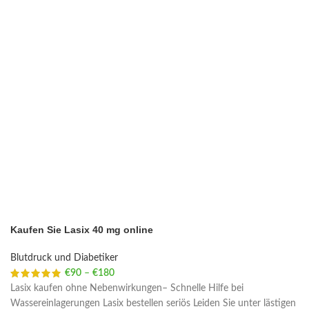
Kaufen Sie Lasix 40 mg online
Blutdruck und Diabetiker
€
90
–
€
180
Price range: €90 through €180
Lasix kaufen ohne Nebenwirkungen– Schnelle Hilfe bei
Wassereinlagerungen Lasix bestellen seriös Leiden Sie unter lästigen