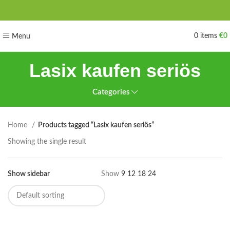
0
items
€
0
Menu
Lasix kaufen seriös
Categories
Home
Products tagged “Lasix kaufen seriös”
Showing the single result
Show sidebar
Show
9
12
18
24