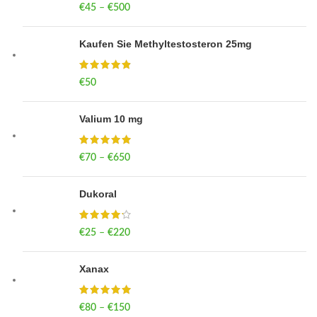
€
45
–
€
500
Price range: €45 through €500
Kaufen Sie Methyltestosteron 25mg
€
50
Valium 10 mg
€
70
–
€
650
Price range: €70 through €650
Dukoral
€
25
–
€
220
Price range: €25 through €220
Xanax
€
80
–
€
150
Price range: €80 through €150