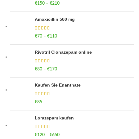
€
150
–
€
210
Price range: €150 through €210
Amoxicillin 500 mg
€
70
–
€
110
Price range: €70 through €110
Rivotril Clonazepam online
€
80
–
€
170
Price range: €80 through €170
Kaufen Sie Enanthate
€
85
Lorazepam kaufen
€
120
–
€
650
Price range: €120 through €650