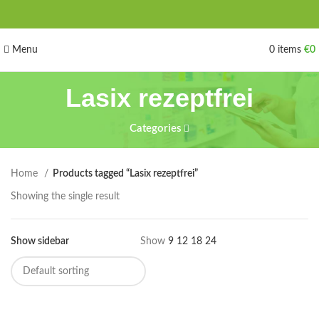
Menu
0
items
€
0
Lasix rezeptfrei
Categories
Home
Products tagged “Lasix rezeptfrei”
Showing the single result
Show sidebar
Show
9
12
18
24