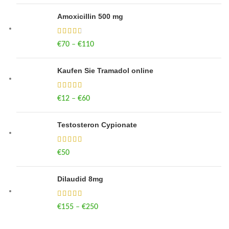
Amoxicillin 500 mg
€
70
–
€
110
Price range: €70 through €110
Kaufen Sie Tramadol online
€
12
–
€
60
Price range: €12 through €60
Testosteron Cypionate
€
50
Dilaudid 8mg
€
155
–
€
250
Price range: €155 through €250