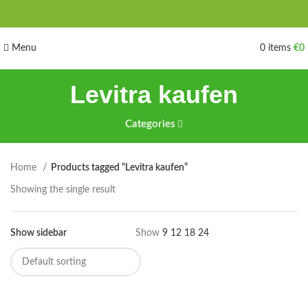
Menu
0
items
€
0
Levitra kaufen
Categories
Home
Products tagged “Levitra kaufen”
Showing the single result
Show sidebar
Show
9
12
18
24