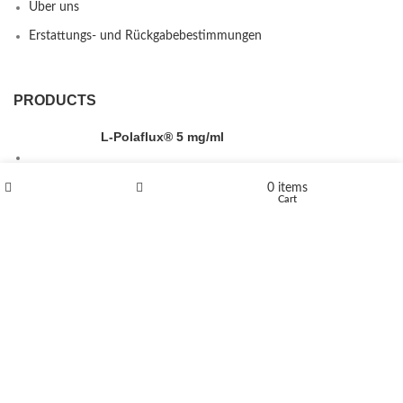
Über uns
Erstattungs- und Rückgabebestimmungen
PRODUCTS
L-Polaflux® 5 mg/ml
0
items
Shop
Wishlist
Cart
Levomethadone L-Poladdict 20 mg 98 Tab
€
180
Flakka
€
260
–
€
2,580
Price range: €260 through €2,580
Vandal 200mg