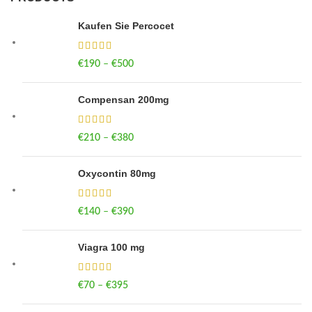
Kaufen Sie Percocet
€
190
–
€
500
Price range: €190 through €500
Compensan 200mg
€
210
–
€
380
Price range: €210 through €380
Oxycontin 80mg
€
140
–
€
390
Price range: €140 through €390
Viagra 100 mg
€
70
–
€
395
Price range: €70 through €395