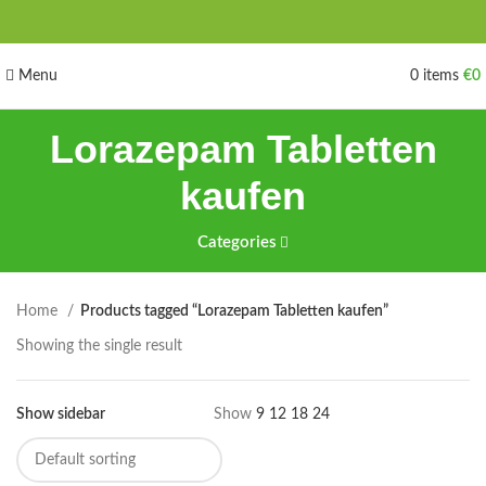
Menu
0
items
€
0
Lorazepam Tabletten
kaufen
Categories
Home
Products tagged “Lorazepam Tabletten kaufen”
Showing the single result
Show sidebar
Show
9
12
18
24