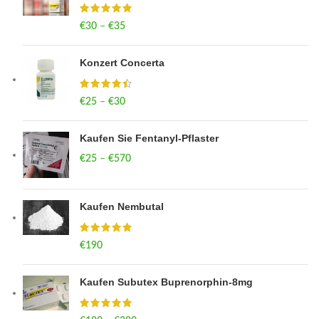
€
30
–
€
35
Price range: €30 through €35
Konzert Concerta
€
25
–
€
30
Price range: €25 through €30
Kaufen Sie Fentanyl-Pflaster
€
25
–
€
570
Price range: €25 through €570
Kaufen Nembutal
€
190
Kaufen Subutex Buprenorphin-8mg