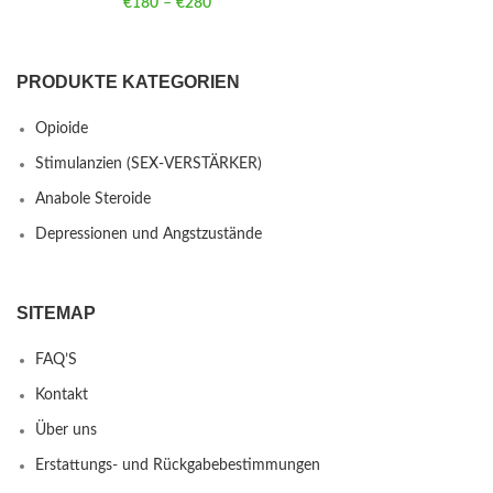
€
180
–
€
280
Price range: €180 through €280
PRODUKTE KATEGORIEN
Opioide
Stimulanzien (SEX-VERSTÄRKER)
Anabole Steroide
Depressionen und Angstzustände
SITEMAP
FAQ’S
Kontakt
Über uns
Erstattungs- und Rückgabebestimmungen