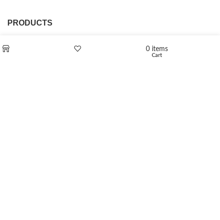
PRODUCTS
L-Polaflux® 5 mg/ml
0
items
Cart
Shop
Wishlist
Levomethadone L-Poladdict 20 mg 98 Tab
€
180
Flakka
€
260
–
€
2,580
Price range: €260 through €2,580
Vandal 200mg
€
200
–
€
390
Price range: €200 through €390
Compensan 200mg