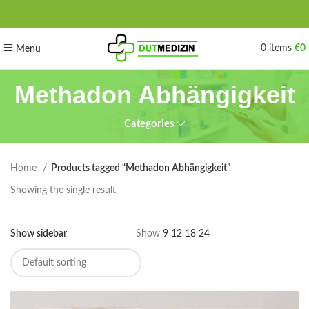
0
items
€
0
Menu
Methadon Abhängigkeit
Categories
Home
Products tagged “Methadon Abhängigkeit”
Showing the single result
Show sidebar
Show
9
12
18
24