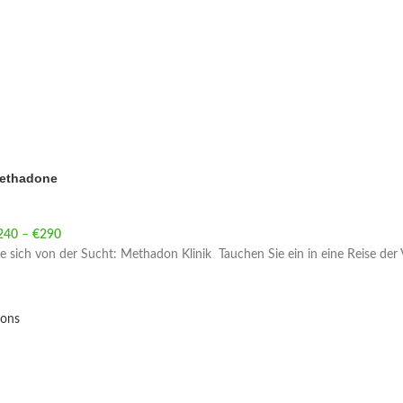
ethadone
240
–
€
290
Price range: €240 through €290
ie sich von der Sucht: Methadon Klinik Tauchen Sie ein in eine Reise der
ions