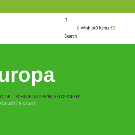
Wishlist
0
items
€
0
Search
uropa
IOIDE
SCHLAF UND SCHLAFLOSIGKEIT
Products
7 Products