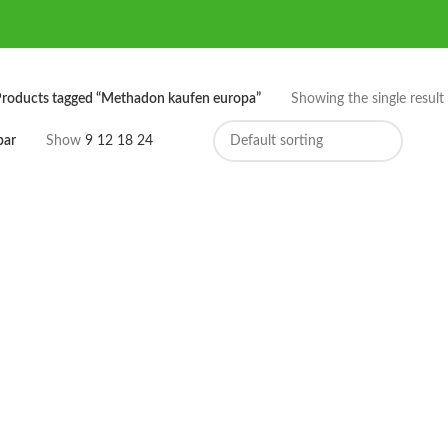
roducts tagged “Methadon kaufen europa”
Showing the single result
bar
Show
9
12
18
24