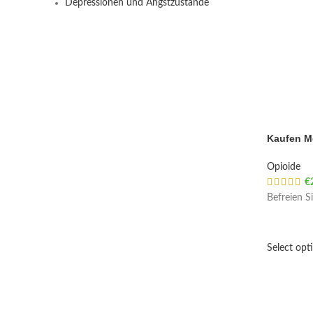
Depressionen und Angstzustände
Kaufen M
Opioide
€
Befreien S
Select opt