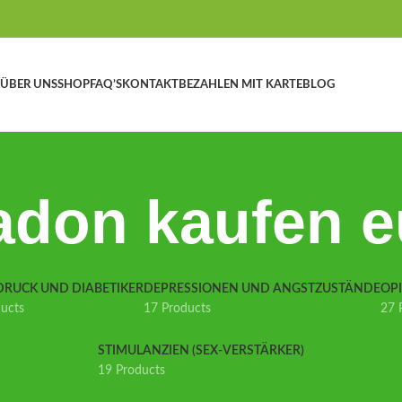
ÜBER UNS
SHOP
FAQ’S
KONTAKT
BEZAHLEN MIT KARTE
BLOG
adon kaufen e
DRUCK UND DIABETIKER
DEPRESSIONEN UND ANGSTZUSTÄNDE
OP
ducts
17 Products
27 
STIMULANZIEN (SEX-VERSTÄRKER)
19 Products