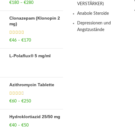
€
180
–
€
280
Price range: €180
VERSTÄRKER)
through €280
Anabole Steroide
Clonazepam (Klonopin 2
Depressionen und
mg)
Angstzustände
€
46
–
€
170
Price range: €46
through €170
L-Polaflux® 5 mg/ml
Azithromycin Tablette
€
60
–
€
250
Price range: €60
through €250
Hydroklortiazid 25/50 mg
€
40
–
€
50
Price range: €40
through €50