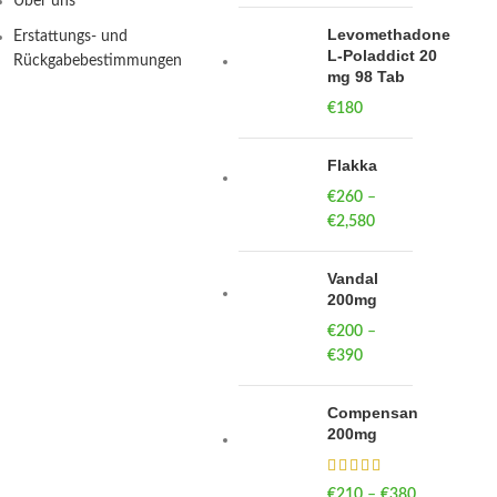
Über uns
Levomethadone
Erstattungs- und
L-Poladdict 20
Rückgabebestimmungen
mg 98 Tab
€
180
Flakka
€
260
–
€
2,580
Price
range:
€260
Vandal
through
200mg
€2,580
€
200
–
€
390
Price
range:
€200
Compensan
through
200mg
€390
€
210
–
€
380
Price