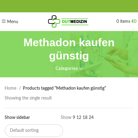
0
items
€
0
Menu
Methadon kaufen
günstig
Categories
Home
Products tagged “Methadon kaufen günstig”
Showing the single result
Show sidebar
Show
9
12
18
24