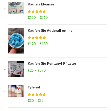
Kaufen Elvanse
€
150
–
€
210
Price range: €150 through €210
Kaufen Sie Adderall online
€
120
–
€
180
Price range: €120 through €180
Kaufen Sie Fentanyl-Pflaster
€
25
–
€
570
Price range: €25 through €570
Tylenol
€
30
–
€
35
Price range: €30 through €35