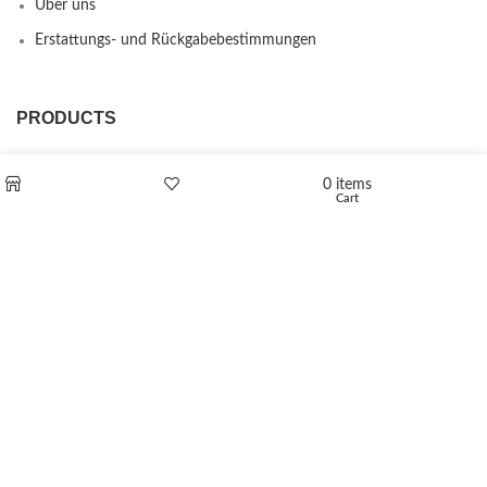
Über uns
Erstattungs- und Rückgabebestimmungen
PRODUCTS
L-Polaflux® 5 mg/ml
0
items
Cart
Shop
Wishlist
Levomethadone L-Poladdict 20 mg 98 Tab
€
180
Flakka
€
260
–
€
2,580
Price range: €260 through €2,580
Vandal 200mg