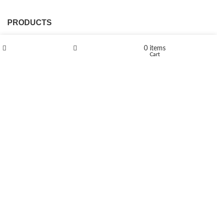
PRODUCTS
L-Polaflux® 5 mg/ml
0
items
Shop
Wishlist
Cart
Levomethadone L-Poladdict 20 mg 98 Tab
€
180
Flakka
€
260
–
€
2,580
Price range: €260 through €2,580
Vandal 200mg
€
200
–
€
390
Price range: €200 through €390
Compensan 200mg