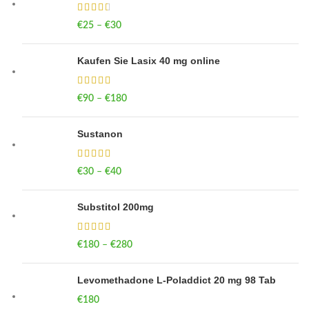
€
25
–
€
30
Price range: €25 through €30
Kaufen Sie Lasix 40 mg online
€
90
–
€
180
Price range: €90 through €180
Sustanon
€
30
–
€
40
Price range: €30 through €40
Substitol 200mg
€
180
–
€
280
Price range: €180 through €280
Levomethadone L-Poladdict 20 mg 98 Tab
€
180