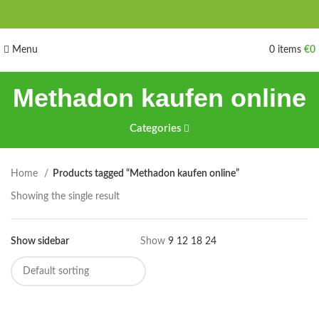
Menu
0
items
€
0
Methadon kaufen online
Categories
Home
Products tagged “Methadon kaufen online”
Showing the single result
Show sidebar
Show
9
12
18
24