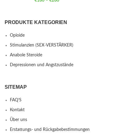
€
180
–
€
280
Price range: €180 through €280
PRODUKTE KATEGORIEN
Opioide
Stimulanzien (SEX-VERSTÄRKER)
Anabole Steroide
Depressionen und Angstzustände
SITEMAP
FAQ’S
Kontakt
Über uns
Erstattungs- und Rückgabebestimmungen