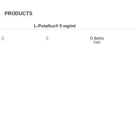
PRODUCTS
L-Polaflux® 5 mg/ml
0
items
Shop
Wishlist
Cart
Levomethadone L-Poladdict 20 mg 98 Tab
€
180
Flakka
€
260
–
€
2,580
Price range: €260 through €2,580
Vandal 200mg
€
200
–
€
390
Price range: €200 through €390
Compensan 200mg