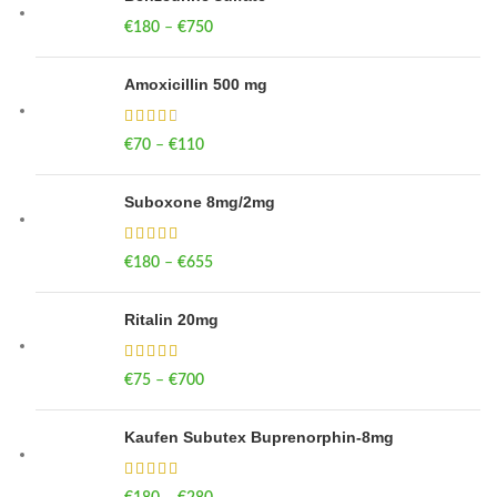
€
180
–
€
750
Price range: €180 through €750
Amoxicillin 500 mg
€
70
–
€
110
Price range: €70 through €110
Suboxone 8mg/2mg
€
180
–
€
655
Price range: €180 through €655
Ritalin 20mg
€
75
–
€
700
Price range: €75 through €700
Kaufen Subutex Buprenorphin-8mg