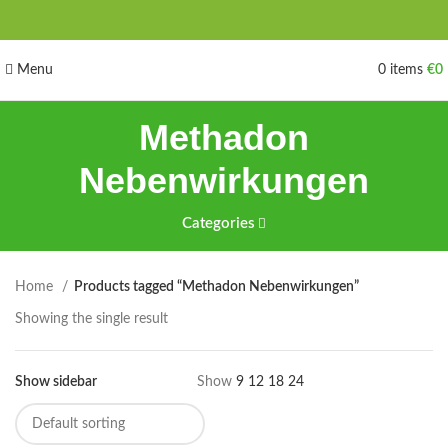
Menu
0
items
€
0
Methadon
Nebenwirkungen
Categories
Home
Products tagged “Methadon Nebenwirkungen”
Showing the single result
Show sidebar
Show
9
12
18
24