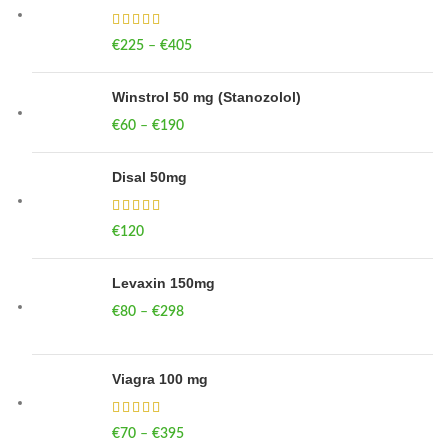
€
225
–
€
405
Price range: €225 through €405
Winstrol 50 mg (Stanozolol)
€
60
–
€
190
Price range: €60 through €190
Disal 50mg
€
120
Levaxin 150mg
€
80
–
€
298
Price range: €80 through €298
Viagra 100 mg
€
70
–
€
395
Price range: €70 through €395