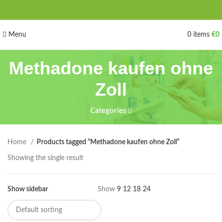
Menu
0
items
€
0
Methadone kaufen ohne
Zoll
Categories
Home
Products tagged “Methadone kaufen ohne Zoll”
Showing the single result
Show sidebar
Show
9
12
18
24