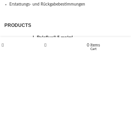
Erstattungs- und Rückgabebestimmungen
PRODUCTS
L-Polaflux® 5 mg/ml
0
items
Shop
Wishlist
Cart
Levomethadone L-Poladdict 20 mg 98 Tab
€
180
Flakka
€
260
–
€
2,580
Price range: €260 through €2,580
Vandal 200mg
€
200
–
€
390
Price range: €200 through €390