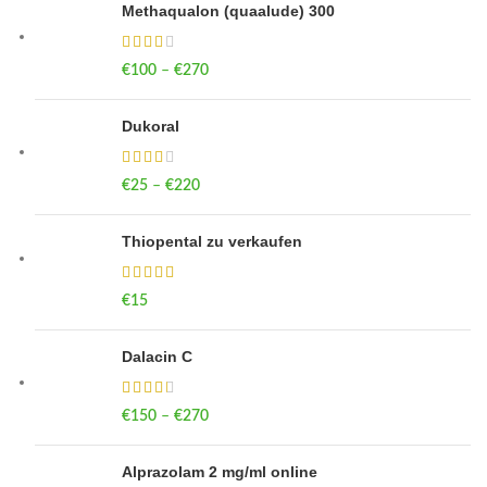
Methaqualon (quaalude) 300
€
100
–
€
270
Price range: €100 through €270
Dukoral
€
25
–
€
220
Price range: €25 through €220
Thiopental zu verkaufen
€
15
Dalacin C
€
150
–
€
270
Price range: €150 through €270
Alprazolam 2 mg/ml online