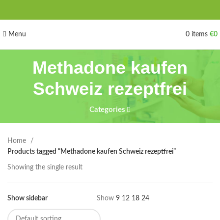
Menu
0
items
€
0
Methadone kaufen
Schweiz rezeptfrei
Categories
Home
Products tagged “Methadone kaufen Schweiz rezeptfrei”
Showing the single result
Show sidebar
Show
9
12
18
24