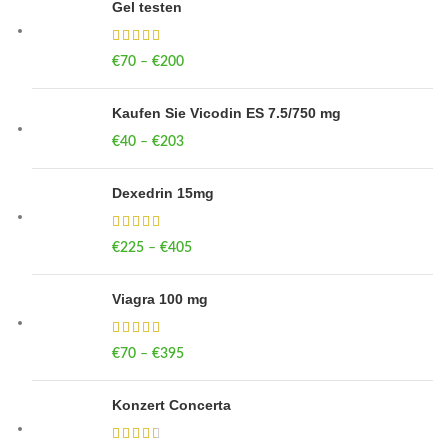
Gel testen
€
70
–
€
200
Price range: €70 through €200
Kaufen Sie Vicodin ES 7.5/750 mg
€
40
–
€
203
Price range: €40 through €203
Dexedrin 15mg
€
225
–
€
405
Price range: €225 through €405
Viagra 100 mg
€
70
–
€
395
Price range: €70 through €395
Konzert Concerta