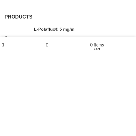
PRODUCTS
L-Polaflux® 5 mg/ml
0
items
Shop
Wishlist
Cart
Levomethadone L-Poladdict 20 mg 98 Tab
€
180
Flakka
€
260
–
€
2,580
Price range: €260 through €2,580
Vandal 200mg
€
200
–
€
390
Price range: €200 through €390
Compensan 200mg