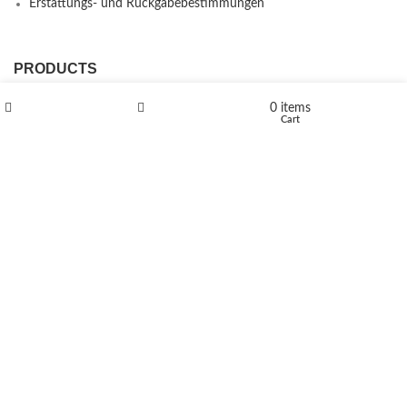
Erstattungs- und Rückgabebestimmungen
PRODUCTS
L-Polaflux® 5 mg/ml
0
items
Shop
Wishlist
Cart
Levomethadone L-Poladdict 20 mg 98 Tab
€
180
Flakka
€
260
–
€
2,580
Price range: €260 through €2,580
Vandal 200mg
€
200
–
€
390
Price range: €200 through €390