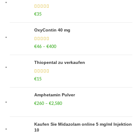
€
35
OxyContin 40 mg
€
46
–
€
400
Price range: €46 through €400
Thiopental zu verkaufen
€
15
Amphetamin Pulver
€
260
–
€
2,580
Price range: €260 through €2,580
Kaufen Sie Midazolam online 5 mg/ml Injektion
10