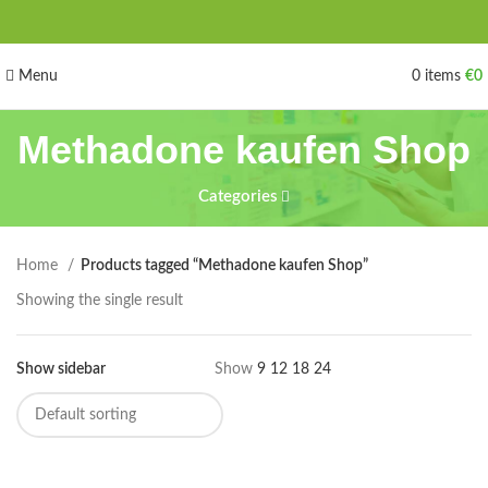
Menu
0
items
€
0
Methadone kaufen Shop
Categories
Home
Products tagged “Methadone kaufen Shop”
Showing the single result
Show sidebar
Show
9
12
18
24