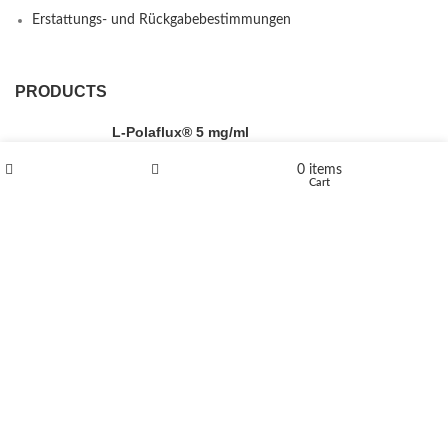
Erstattungs- und Rückgabebestimmungen
PRODUCTS
L-Polaflux® 5 mg/ml
0
items
Shop
Wishlist
Cart
Levomethadone L-Poladdict 20 mg 98 Tab
€
180
Flakka
€
260
–
€
2,580
Price range: €260 through €2,580
Vandal 200mg
€
200
–
€
390
Price range: €200 through €390