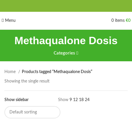
Menu
0
items
€
0
Methaqualone Dosis
Categories
Home
Products tagged “Methaqualone Dosis”
Showing the single result
Show sidebar
Show
9
12
18
24