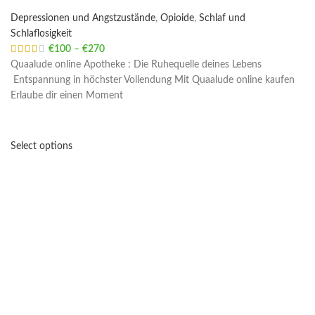
Depressionen und Angstzustände
,
Opioide
,
Schlaf und
Schlaflosigkeit
€
100
–
€
270
Price range: €100 through €270
Quaalude online Apotheke : Die Ruhequelle deines Lebens
Entspannung in höchster Vollendung Mit Quaalude online kaufen
Erlaube dir einen Moment
Select options