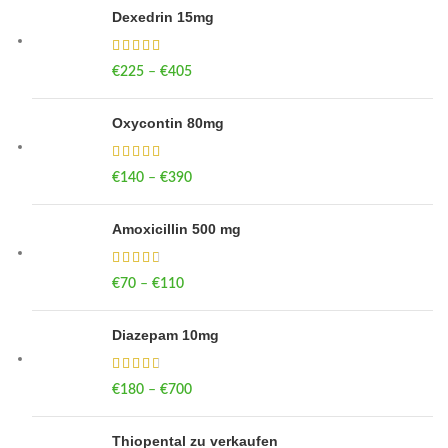
Dexedrin 15mg
€
225
–
€
405
Price range: €225 through €405
Oxycontin 80mg
€
140
–
€
390
Price range: €140 through €390
Amoxicillin 500 mg
€
70
–
€
110
Price range: €70 through €110
Diazepam 10mg
€
180
–
€
700
Price range: €180 through €700
Thiopental zu verkaufen