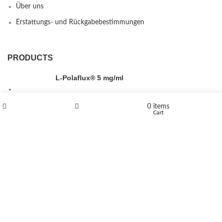
Über uns
Erstattungs- und Rückgabebestimmungen
PRODUCTS
L-Polaflux® 5 mg/ml
0
items
Shop
Wishlist
Cart
Levomethadone L-Poladdict 20 mg 98 Tab
€
180
Flakka
€
260
–
€
2,580
Price range: €260 through €2,580
Vandal 200mg