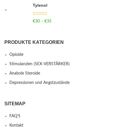
Tylenol
€
30
–
€
35
Price range: €30 through €35
PRODUKTE KATEGORIEN
Opioide
Stimulanzien (SEX-VERSTÄRKER)
Anabole Steroide
Depressionen und Angstzustände
SITEMAP
FAQ’S
Kontakt