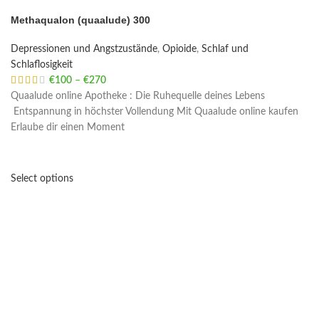
Methaqualon (quaalude) 300
Depressionen und Angstzustände
,
Opioide
,
Schlaf und
Schlaflosigkeit
€
100
–
€
270
Price range: €100 through €270
Quaalude online Apotheke : Die Ruhequelle deines Lebens
Entspannung in höchster Vollendung Mit Quaalude online kaufen
Erlaube dir einen Moment
Select options