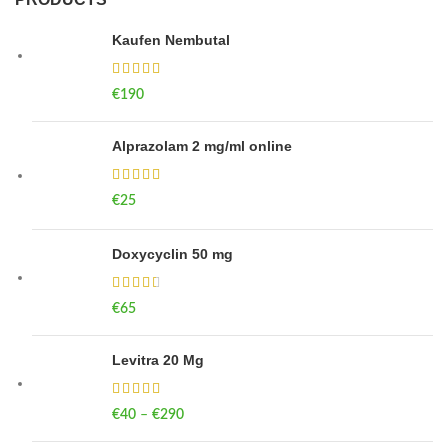
Kaufen Nembutal
€
190
Alprazolam 2 mg/ml online
€
25
Doxycyclin 50 mg
€
65
Levitra 20 Mg
€
40
–
€
290
Price range: €40 through €290