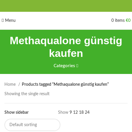
Menu
0
items
€
0
Methaqualone günstig
kaufen
Categories
Home
Products tagged “Methaqualone günstig kaufen”
Showing the single result
Show sidebar
Show
9
12
18
24