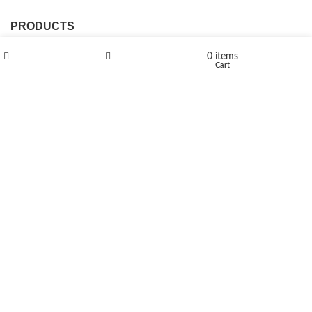
PRODUCTS
L-Polaflux® 5 mg/ml
0
items
Shop
Wishlist
Cart
Levomethadone L-Poladdict 20 mg 98 Tab
€
180
Flakka
€
260
–
€
2,580
Price range: €260 through €2,580
Vandal 200mg
€
200
–
€
390
Price range: €200 through €390
Compensan 200mg