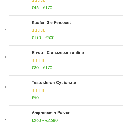
€
46
–
€
170
Price range: €46 through €170
Kaufen Sie Percocet
€
190
–
€
500
Price range: €190 through €500
Rivotril Clonazepam online
€
80
–
€
170
Price range: €80 through €170
Testosteron Cypionate
€
50
Amphetamin Pulver
€
260
–
€
2,580
Price range: €260 through €2,580