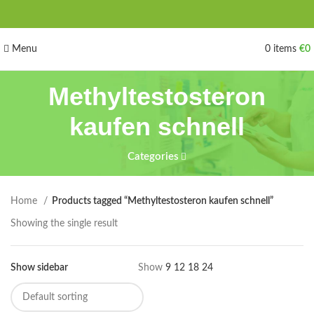
Menu
0
items
€
0
Methyltestosteron
kaufen schnell
Categories
Home
Products tagged “Methyltestosteron kaufen schnell”
Showing the single result
Show sidebar
Show
9
12
18
24