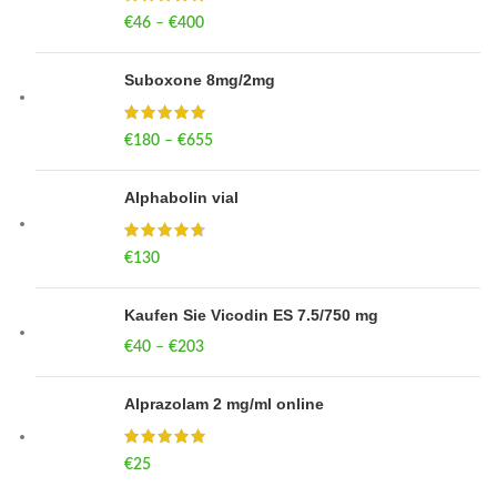
€
46
–
€
400
Price range: €46 through €400
Suboxone 8mg/2mg
€
180
–
€
655
Price range: €180 through €655
Alphabolin vial
€
130
Kaufen Sie Vicodin ES 7.5/750 mg
€
40
–
€
203
Price range: €40 through €203
Alprazolam 2 mg/ml online
€
25