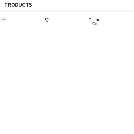
PRODUCTS
L-Polaflux® 5 mg/ml
0
items
Cart
Shop
Wishlist
Levomethadone L-Poladdict 20 mg 98 Tab
€
180
Flakka
€
260
–
€
2,580
Price range: €260 through €2,580
Vandal 200mg
€
200
–
€
390
Price range: €200 through €390
Compensan 200mg