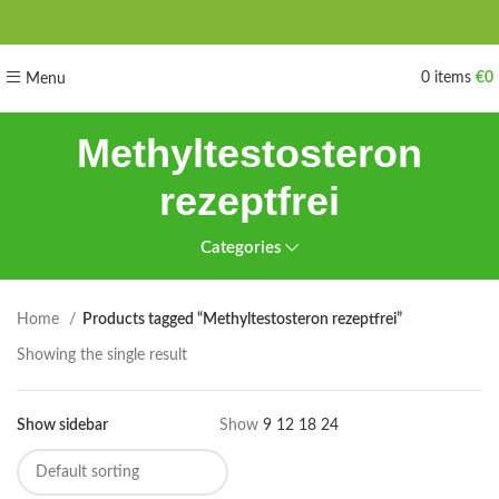
0
items
€
0
Menu
Methyltestosteron
rezeptfrei
Categories
Home
Products tagged “Methyltestosteron rezeptfrei”
Showing the single result
Show sidebar
Show
9
12
18
24