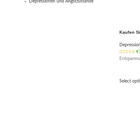
Depressionen und Angstzustände
Kaufen Si
Depressio
€
Entspannu
Select opt