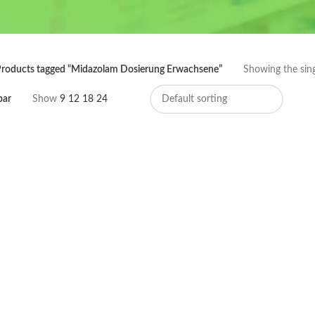
roducts tagged “Midazolam Dosierung Erwachsene”
Showing the sing
bar
Show
9
12
18
24