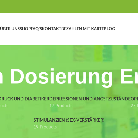
ÜBER UNS
SHOP
FAQ’S
KONTAKT
BEZAHLEN MIT KARTE
BLOG
 Dosierung 
DRUCK UND DIABETIKER
DEPRESSIONEN UND ANGSTZUSTÄNDE
OP
ducts
17 Products
27 
STIMULANZIEN (SEX-VERSTÄRKER)
19 Products