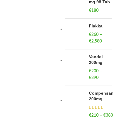
mg 98 Tab
€
180
Flakka
€
260
–
€
2,580
Price
range:
€260
Vandal
through
200mg
€2,580
€
200
–
€
390
Price
range:
€200
Compensan
through
200mg
€390
€
210
–
€
380
Price
range:
€210