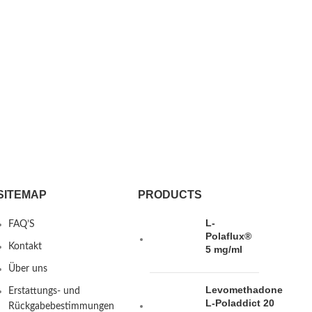
SITEMAP
PRODUCTS
L-
FAQ’S
Polaflux®
Kontakt
5 mg/ml
Über uns
Levomethadone
Erstattungs- und
L-Poladdict 20
Rückgabebestimmungen