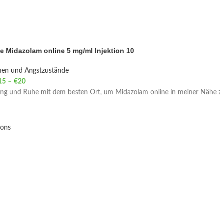
e Midazolam online 5 mg/ml Injektion 10
nen und Angstzustände
15
–
€
20
Price range: €15 through €20
ng und Ruhe mit dem besten Ort, um Midazolam online in meiner Nähe z
ions