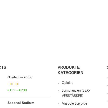
CTS
PRODUKTE
KATEGORIEN
OxyNorm 20mg
Opioide
€
155
–
€
230
Price range: €155
Stimulanzien (SEX-
through €230
VERSTÄRKER)
Seconal Sodium
Anabole Steroide