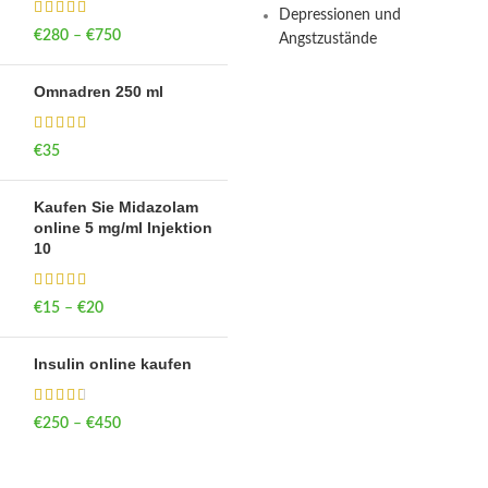
Depressionen und
€
280
–
€
750
Price range: €280
Angstzustände
through €750
Omnadren 250 ml
€
35
Kaufen Sie Midazolam
online 5 mg/ml Injektion
10
€
15
–
€
20
Price range: €15
through €20
Insulin online kaufen
€
250
–
€
450
Price range: €250
through €450