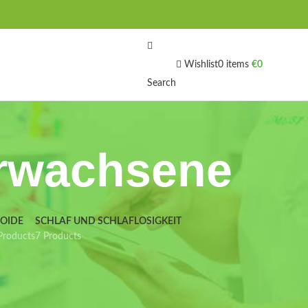
Wishlist
0
items
€
0
Search
Erwachsene
IOIDE
SCHLAF UND SCHLAFLOSIGKEIT
Products
7 Products