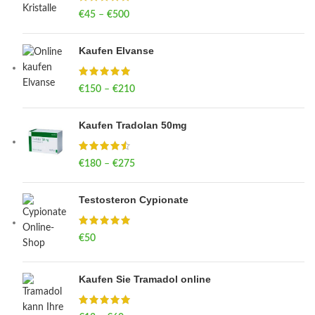
€
45
–
€
500
Price range: €45 through €500
Kaufen Elvanse
€
150
–
€
210
Price range: €150 through €210
Kaufen Tradolan 50mg
€
180
–
€
275
Price range: €180 through €275
Testosteron Cypionate
€
50
Kaufen Sie Tramadol online