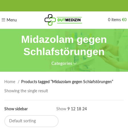
0
items
€
0
Menu
Midazolam gegen
Schlafstörungen
Categories
Home
Products tagged “Midazolam gegen Schlafstörungen”
Showing the single result
Show sidebar
Show
9
12
18
24