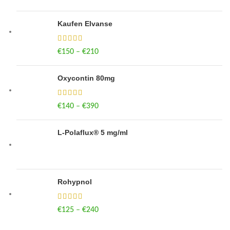
Kaufen Elvanse
€
150
–
€
210
Price range: €150 through €210
Oxycontin 80mg
€
140
–
€
390
Price range: €140 through €390
L-Polaflux® 5 mg/ml
Rohypnol
€
125
–
€
240
Price range: €125 through €240