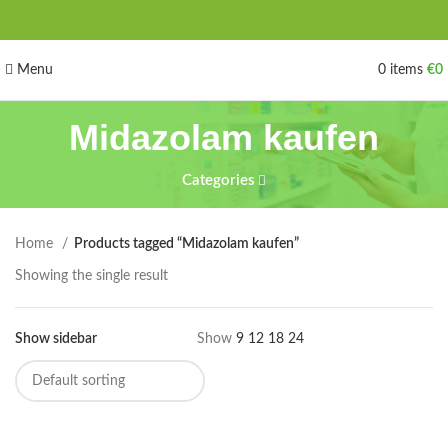
Menu
0
items
€
0
Midazolam kaufen
Categories
Home
Products tagged “Midazolam kaufen”
Showing the single result
Show sidebar
Show
9
12
18
24