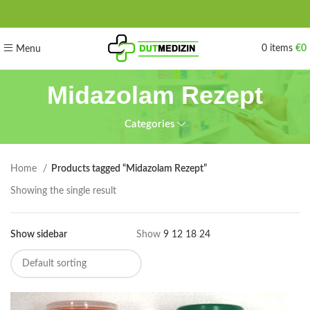
0
items
€
0
Menu
Midazolam Rezept
Categories
Home
Products tagged “Midazolam Rezept”
Showing the single result
Show sidebar
Show
9
12
18
24