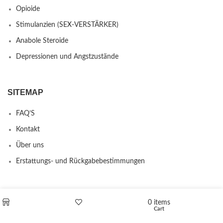
Opioide
Stimulanzien (SEX-VERSTÄRKER)
Anabole Steroide
Depressionen und Angstzustände
SITEMAP
FAQ’S
Kontakt
Über uns
Erstattungs- und Rückgabebestimmungen
PRODUCTS
0
items
Cart
Shop
Wishlist
L-Polaflux® 5 mg/ml