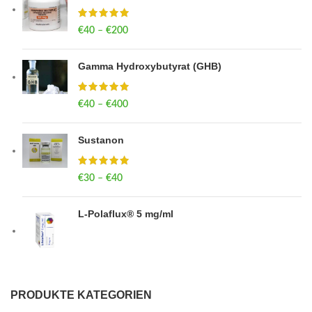
€
40
–
€
200
Price range: €40 through €200
Gamma Hydroxybutyrat (GHB)
€
40
–
€
400
Price range: €40 through €400
Sustanon
€
30
–
€
40
Price range: €30 through €40
L-Polaflux® 5 mg/ml
PRODUKTE KATEGORIEN