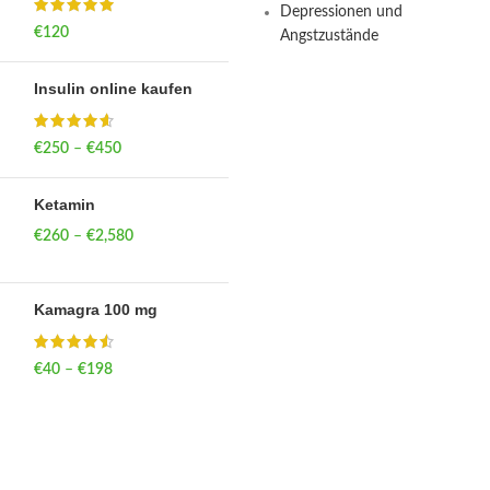
Depressionen und
€
120
Angstzustände
Insulin online kaufen
€
250
–
€
450
Price range: €250
through €450
Ketamin
€
260
–
€
2,580
Price range:
€260 through
€2,580
Kamagra 100 mg
€
40
–
€
198
Price range: €40
through €198