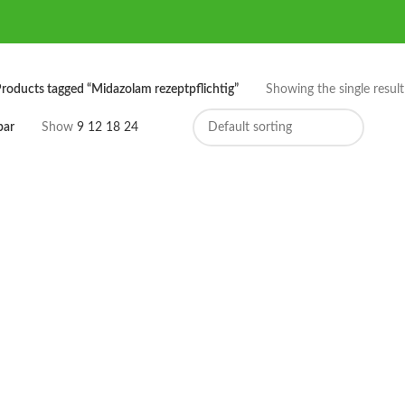
roducts tagged “Midazolam rezeptpflichtig”
Showing the single result
bar
Show
9
12
18
24