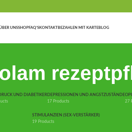
ÜBER UNS
SHOP
FAQ’S
KONTAKT
BEZAHLEN MIT KARTE
BLOG
olam rezeptpfl
DRUCK UND DIABETIKER
DEPRESSIONEN UND ANGSTZUSTÄNDE
OP
ducts
17 Products
27 
STIMULANZIEN (SEX-VERSTÄRKER)
19 Products