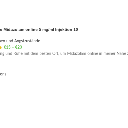
e Midazolam online 5 mg/ml Injektion 10
nen und Angstzustände
€
15
–
€
20
Price range: €15 through €20
ng und Ruhe mit dem besten Ort, um Midazolam online in meiner Nähe z
ions