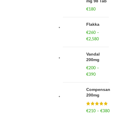
mg 98 Tab
€
180
Flakka
€
260
–
€
2,580
Price
range:
€260
Vandal
through
200mg
€2,580
€
200
–
€
390
Price
range:
€200
Compensan
through
200mg
€390
€
210
–
€
380
Price
range:
€210
through