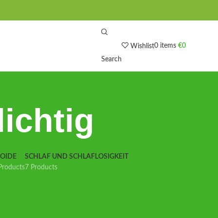
0
items
€
0
Wishlist
Search
ichtig
IOIDE
SCHLAF UND SCHLAFLOSIGKEIT
Products
7 Products